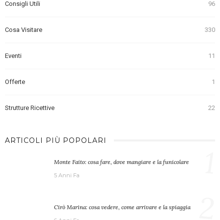
Consigli Utili
96
Cosa Visitare
330
Eventi
11
Offerte
1
Strutture Ricettive
22
ARTICOLI PIÙ POPOLARI
1
Monte Faito: cosa fare, dove mangiare e la funicolare
5 Anni Fa
2
Cirò Marina: cosa vedere, come arrivare e la spiaggia