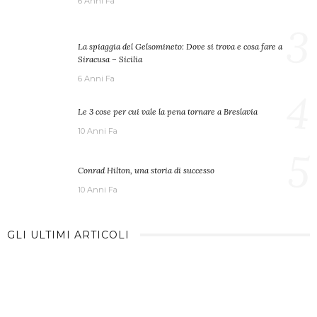
6 Anni Fa
3
La spiaggia del Gelsomineto: Dove si trova e cosa fare a
Siracusa – Sicilia
6 Anni Fa
4
Le 3 cose per cui vale la pena tornare a Breslavia
10 Anni Fa
5
Conrad Hilton, una storia di successo
10 Anni Fa
GLI ULTIMI ARTICOLI