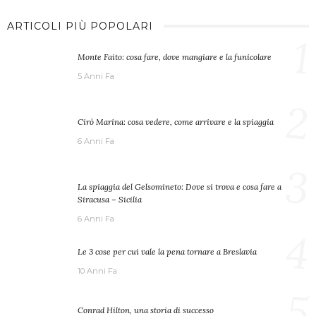
ARTICOLI PIÙ POPOLARI
1
Monte Faito: cosa fare, dove mangiare e la funicolare
5 Anni Fa
2
Cirò Marina: cosa vedere, come arrivare e la spiaggia
6 Anni Fa
3
La spiaggia del Gelsomineto: Dove si trova e cosa fare a
Siracusa – Sicilia
6 Anni Fa
4
Le 3 cose per cui vale la pena tornare a Breslavia
10 Anni Fa
5
Conrad Hilton, una storia di successo