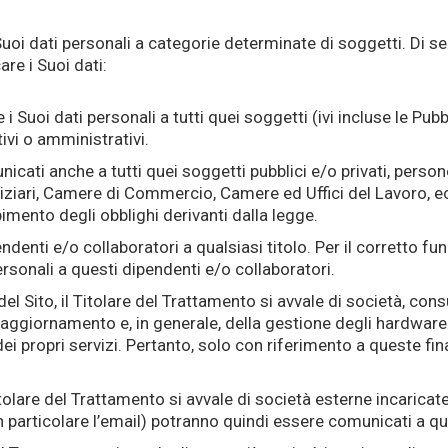
oi dati personali a categorie determinate di soggetti. Di segu
re i Suoi dati:
i Suoi dati personali a tutti quei soggetti (ivi incluse le Pu
ivi o amministrativi.
cati anche a tutti quei soggetti pubblici e/o privati, person
udiziari, Camere di Commercio, Camere ed Uffici del Lavoro, ec
mento degli obblighi derivanti dalla legge.
endenti e/o collaboratori a qualsiasi titolo. Per il corretto fu
sonali a questi dipendenti e/o collaboratori.
del Sito, il Titolare del Trattamento si avvale di società, cons
ll’aggiornamento e, in generale, della gestione degli hardwar
ei propri servizi. Pertanto, solo con riferimento a queste fina
itolare del Trattamento si avvale di società esterne incaricat
in particolare l’email) potranno quindi essere comunicati a q