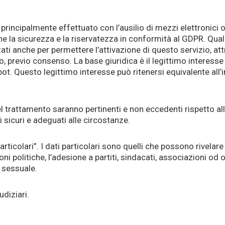
à principalmente effettuato con l’ausilio di mezzi elettroni
ne la sicurezza e la riservatezza in conformità al GDPR. Qualo
ati anche per permettere l’attivazione di questo servizio, att
, previo consenso. La base giuridica è il legittimo interesse
tbot. Questo legittimo interesse può ritenersi equivalente all’i
 trattamento saranno pertinenti e non eccedenti rispetto alla 
ci sicuri e adeguati alle circostanze.
articolari”. I dati particolari sono quelli che possono rivelare 
ioni politiche, l’adesione a partiti, sindacati, associazioni od
a sessuale.
udiziari.