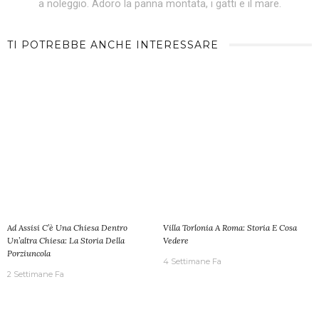
a noleggio. Adoro la panna montata, i gatti e il mare.
TI POTREBBE ANCHE INTERESSARE
Ad Assisi C’è Una Chiesa Dentro
Villa Torlonia A Roma: Storia E Cosa
Un’altra Chiesa: La Storia Della
Vedere
Porziuncola
4 Settimane Fa
2 Settimane Fa