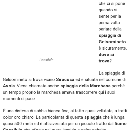
che ci si pone
quando si
sente per la
prima volta
parlare della
spiaggia di
Gelsomineto
è sicuramente,
dove si
Cassibile
trova
?
La spiaggia di
Gelsomineto si trova vicino
Siracusa
ed è situata nel comune di
Avola
. Viene chiamata anche
spiaggia della Marchesa
perché
un tempo proprio la marchesa amava trascorrere qui i suoi
momenti di pace.
È una distesa di sabbia bianca fine, al tatto quasi vellutata, a tratti
color oro chiaro. La particolarità di questa
spiaggia
che è lunga
quasi 500 metri ed è attraversata per un piccolo tratto dal
fiume
Cassibile
che sfocia nel mare limpido e color cobalto.