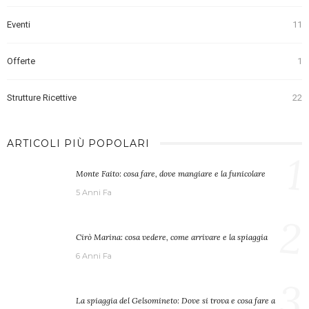
Eventi
11
Offerte
1
Strutture Ricettive
22
ARTICOLI PIÙ POPOLARI
1
Monte Faito: cosa fare, dove mangiare e la funicolare
5 Anni Fa
2
Cirò Marina: cosa vedere, come arrivare e la spiaggia
6 Anni Fa
3
La spiaggia del Gelsomineto: Dove si trova e cosa fare a