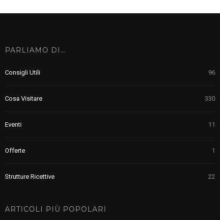
PARLIAMO DI…
Consigli Utili
96
Cosa Visitare
330
Eventi
11
Offerte
1
Strutture Ricettive
22
ARTICOLI PIÙ POPOLARI