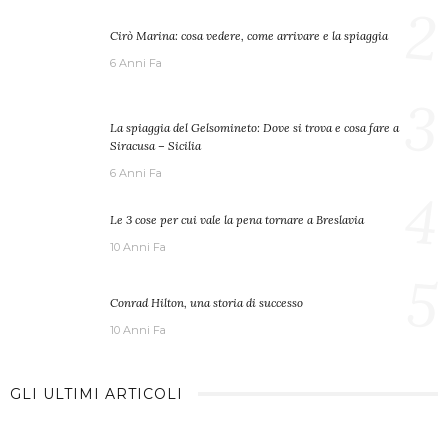
2
Cirò Marina: cosa vedere, come arrivare e la spiaggia
6 Anni Fa
3
La spiaggia del Gelsomineto: Dove si trova e cosa fare a
Siracusa – Sicilia
6 Anni Fa
4
Le 3 cose per cui vale la pena tornare a Breslavia
10 Anni Fa
5
Conrad Hilton, una storia di successo
10 Anni Fa
GLI ULTIMI ARTICOLI