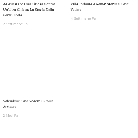
Ad Assisi C’è Una Chiesa Dentro
Villa Torlonia A Roma: Storia E Cosa
Un’altra Chiesa: La Storia Della
Vedere
Porziuncola
4 Settimane Fa
2 Settimane Fa
Volendam: Cosa Vedere E Come
Arrivare
2 Mesi Fa