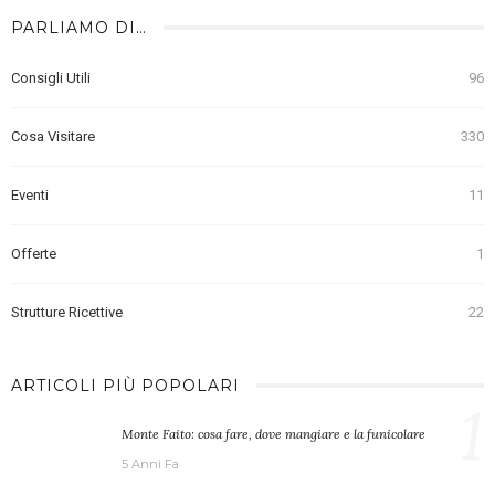
PARLIAMO DI…
Consigli Utili
96
Cosa Visitare
330
Eventi
11
Offerte
1
Strutture Ricettive
22
ARTICOLI PIÙ POPOLARI
1
Monte Faito: cosa fare, dove mangiare e la funicolare
5 Anni Fa