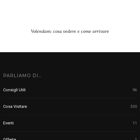
Volendam: cosa vedere e come arrivare
PARLIAMO DI…
Consigli Utili
96
Cosa Visitare
330
Eventi
11
Offerte
1