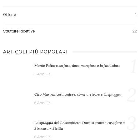
Offerte
1
Strutture Ricettive
22
ARTICOLI PIÙ POPOLARI
1
Monte Faito: cosa fare, dove mangiare e la funicolare
5 Anni Fa
2
Cirò Marina: cosa vedere, come arrivare e la spiaggia
6 Anni Fa
3
La spiaggia del Gelsomineto: Dove si trova e cosa fare a
Siracusa – Sicilia
6 Anni Fa