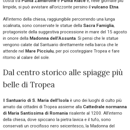
costa tra
Punta Zambrone
e
Punta Riace
e, nelle giornate più
limpide, si può avvistare all’orizzonte persino il
vulcano Etna
.
All’interno della chiesa, raggiungibile percorrendo una lunga
scalinata, sono conservate le statue della
Sacra Famiglia
,
protagoniste della suggestiva processione in mare del 15 agosto
in onore della
Madonna dell’Assunta
. Si pensi che le statue
vengono calate dal Santuario direttamente nella barca che le
attende nel
Mare Picciulu
, per poi costeggiare Tropea e fare
ritorno al calare del sole.
Dal centro storico alle spiagge più
belle di Tropea
Il
Santuario di S. Maria
dell’Isola
è uno dei luoghi di culto più
amato dai cittadini di Tropea assieme alla
Cattedrale normanna
di Maria Santissima di Romania
risalente al 1200. All’interno
della chiesa, dove spiccano la pietra lavica e il tufo, sono
conservati un crocifisso nero seicentesco, la Madonna del