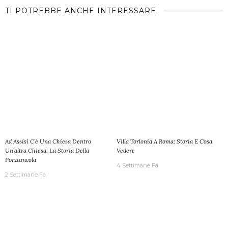
TI POTREBBE ANCHE INTERESSARE
Ad Assisi C’è Una Chiesa Dentro
Villa Torlonia A Roma: Storia E Cosa
Un’altra Chiesa: La Storia Della
Vedere
Porziuncola
4 Settimane Fa
2 Settimane Fa