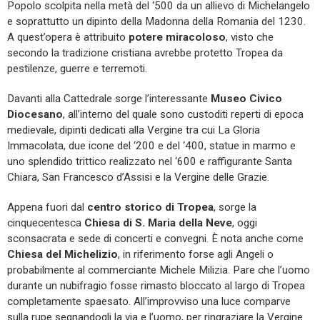
Popolo scolpita nella metà del ‘500 da un allievo di Michelangelo
e soprattutto un dipinto della Madonna della Romania del 1230.
A quest’opera è attribuito
potere miracoloso
, visto che
secondo la tradizione cristiana avrebbe protetto Tropea da
pestilenze, guerre e terremoti.
Davanti alla Cattedrale sorge l’interessante
Museo Civico
Diocesano
, all’interno del quale sono custoditi reperti di epoca
medievale, dipinti dedicati alla Vergine tra cui La Gloria
Immacolata, due icone del ‘200 e del ‘400, statue in marmo e
uno splendido trittico realizzato nel ‘600 e raffigurante Santa
Chiara, San Francesco d’Assisi e la Vergine delle Grazie.
Appena fuori dal
centro storico di Tropea
, sorge la
cinquecentesca
Chiesa di S. Maria della Neve
, oggi
sconsacrata e sede di concerti e convegni. È nota anche come
Chiesa del Michelizio
, in riferimento forse agli Angeli o
probabilmente al commerciante Michele Milizia. Pare che l’uomo
durante un nubifragio fosse rimasto bloccato al largo di Tropea
completamente spaesato. All’improvviso una luce comparve
sulla rupe segnandogli la via e l’uomo, per ringraziare la Vergine