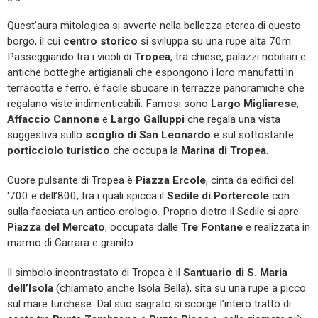
Quest’aura mitologica si avverte nella bellezza eterea di questo
borgo, il cui
centro storico
si sviluppa su una rupe alta 70m.
Passeggiando tra i vicoli di
Tropea
, tra chiese, palazzi nobiliari e
antiche botteghe artigianali che espongono i loro manufatti in
terracotta e ferro, è facile sbucare in terrazze panoramiche che
regalano viste indimenticabili. Famosi sono
Largo Migliarese
,
Affaccio Cannone
e
Largo Galluppi
che regala una vista
suggestiva sullo
scoglio di San Leonardo
e sul sottostante
porticciolo turistico
che occupa la
Marina di Tropea
.
Cuore pulsante di Tropea è
Piazza Ercole
, cinta da edifici del
‘700 e dell’800, tra i quali spicca il
Sedile di Portercole
con
sulla facciata un antico orologio. Proprio dietro il Sedile si apre
Piazza del Mercato
, occupata dalle
Tre Fontane
e realizzata in
marmo di Carrara e granito.
Il simbolo incontrastato di Tropea è il
Santuario di S. Maria
dell’Isola
(chiamato anche Isola Bella), sita su una rupe a picco
sul mare turchese. Dal suo sagrato si scorge l’intero tratto di