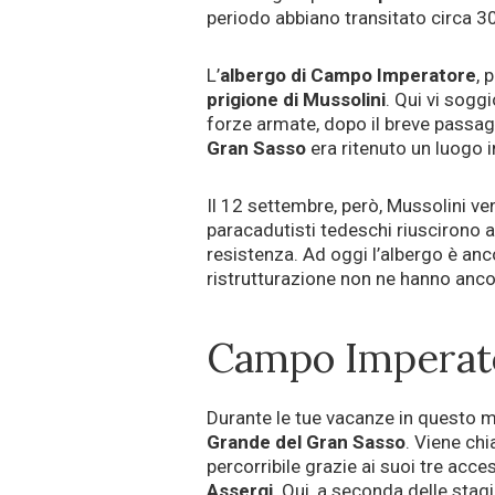
periodo abbiano transitato circa 30 
L’
albergo di Campo Imperatore
, 
prigione di Mussolini
. Qui vi sogg
forze armate, dopo il breve passag
Gran Sasso
era ritenuto un luogo i
Il 12 settembre, però, Mussolini ven
paracadutisti tedeschi riuscirono a 
resistenza. Ad oggi l’albergo è anco
ristrutturazione non ne hanno anco
Campo Imperato
Durante le tue vacanze in questo ma
Grande del Gran Sasso
. Viene ch
percorribile grazie ai suoi tre acces
Assergi
. Qui, a seconda delle stagi