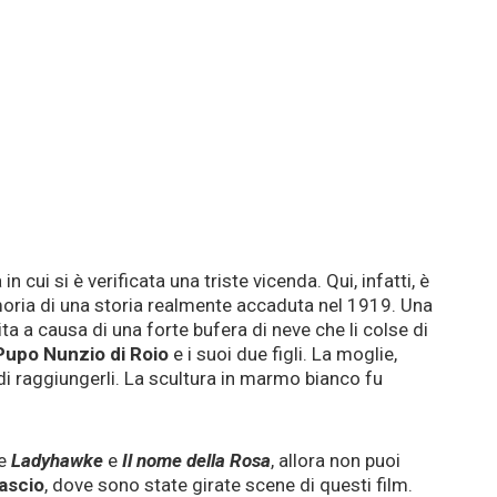
 in cui si è verificata una triste vicenda. Qui, infatti, è
ria di una storia realmente accaduta nel 1919. Una
ita a causa di una forte bufera di neve che li colse di
Pupo Nunzio di Roio
e i suoi due figli. La moglie,
i raggiungerli. La scultura in marmo bianco fu
me
Ladyhawke
e
Il nome della Rosa
, allora non puoi
ascio
, dove sono state girate scene di questi film.