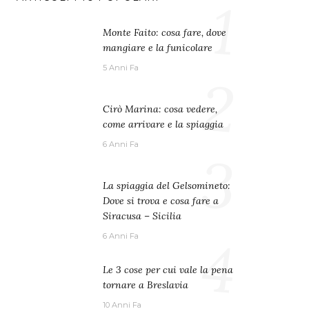
1
Monte Faito: cosa fare, dove
mangiare e la funicolare
5 Anni Fa
2
Cirò Marina: cosa vedere,
come arrivare e la spiaggia
6 Anni Fa
3
La spiaggia del Gelsomineto:
Dove si trova e cosa fare a
Siracusa – Sicilia
4
6 Anni Fa
Le 3 cose per cui vale la pena
tornare a Breslavia
10 Anni Fa