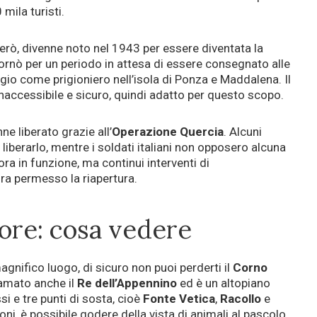
mila turisti.
però, divenne noto nel 1943 per essere diventata la
iornò per un periodo in attesa di essere consegnato alle
gio come prigioniero nell’isola di Ponza e Maddalena. Il
naccessibile e sicuro, quindi adatto per questo scopo.
ne liberato grazie all’
Operazione Quercia
. Alcuni
liberarlo, mentre i soldati italiani non opposero alcuna
ra in funzione, ma continui interventi di
ra permesso la riapertura.
re: cosa vedere
gnifico luogo, di sicuro non puoi perderti il
Corno
iamato anche il
Re dell’Appennino
ed è un altopiano
si e tre punti di sosta, cioè
Fonte Vetica
,
Racollo
e
oni, è possibile godere della vista di animali al pascolo