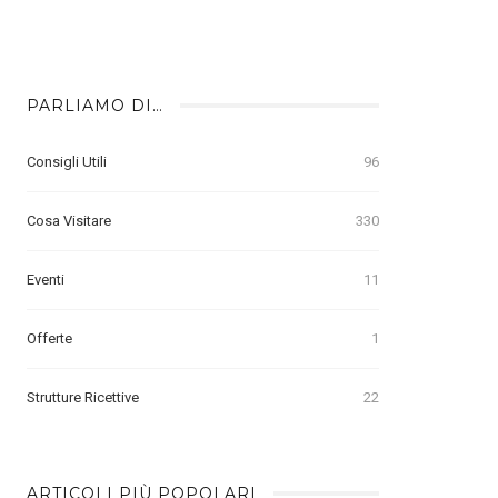
PARLIAMO DI…
Consigli Utili
96
Cosa Visitare
330
Eventi
11
Offerte
1
Strutture Ricettive
22
ARTICOLI PIÙ POPOLARI