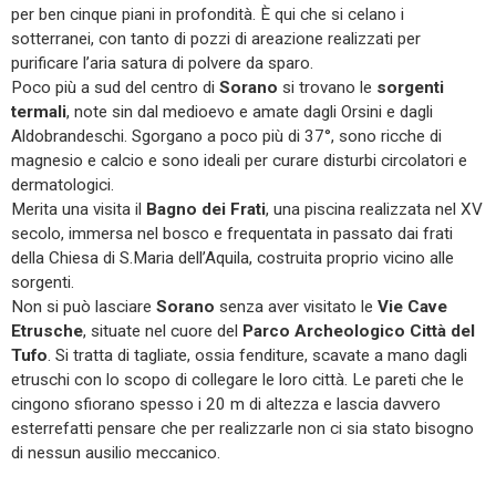
per ben cinque piani in profondità. È qui che si celano i
sotterranei, con tanto di pozzi di areazione realizzati per
purificare l’aria satura di polvere da sparo.
Poco più a sud del centro di
Sorano
si trovano le
sorgenti
termali
, note sin dal medioevo e amate dagli Orsini e dagli
Aldobrandeschi. Sgorgano a poco più di 37°, sono ricche di
magnesio e calcio e sono ideali per curare disturbi circolatori e
dermatologici.
Merita una visita il
Bagno dei Frati
, una piscina realizzata nel XV
secolo, immersa nel bosco e frequentata in passato dai frati
della Chiesa di S.Maria dell’Aquila, costruita proprio vicino alle
sorgenti.
Non si può lasciare
Sorano
senza aver visitato le
Vie Cave
Etrusche
, situate nel cuore del
Parco Archeologico Città del
Tufo
. Si tratta di tagliate, ossia fenditure, scavate a mano dagli
etruschi con lo scopo di collegare le loro città. Le pareti che le
cingono sfiorano spesso i 20 m di altezza e lascia davvero
esterrefatti pensare che per realizzarle non ci sia stato bisogno
di nessun ausilio meccanico.