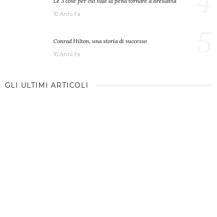
4
Le 3 cose per cui vale la pena tornare a Breslavia
10 Anni Fa
5
Conrad Hilton, una storia di successo
10 Anni Fa
GLI ULTIMI ARTICOLI