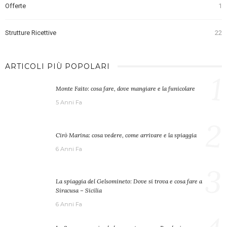
Offerte
1
Strutture Ricettive
22
ARTICOLI PIÙ POPOLARI
1
Monte Faito: cosa fare, dove mangiare e la funicolare
5 Anni Fa
2
Cirò Marina: cosa vedere, come arrivare e la spiaggia
6 Anni Fa
3
La spiaggia del Gelsomineto: Dove si trova e cosa fare a
Siracusa – Sicilia
6 Anni Fa