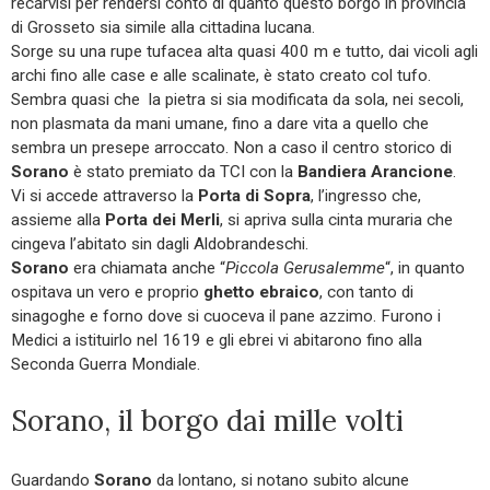
recarvisi per rendersi conto di quanto questo borgo in provincia
di Grosseto sia simile alla cittadina lucana.
Sorge su una rupe tufacea alta quasi 400 m e tutto, dai vicoli agli
archi fino alle case e alle scalinate, è stato creato col tufo.
Sembra quasi che la pietra si sia modificata da sola, nei secoli,
non plasmata da mani umane, fino a dare vita a quello che
sembra un presepe arroccato. Non a caso il centro storico di
Sorano
è stato premiato da TCI con la
Bandiera Arancione
.
Vi si accede attraverso la
Porta di Sopra
, l’ingresso che,
assieme alla
Porta dei Merli
, si apriva sulla cinta muraria che
cingeva l’abitato sin dagli Aldobrandeschi.
Sorano
era chiamata anche “
Piccola Gerusalemme
“, in quanto
ospitava un vero e proprio
ghetto ebraico
, con tanto di
sinagoghe e forno dove si cuoceva il pane azzimo. Furono i
Medici a istituirlo nel 1619 e gli ebrei vi abitarono fino alla
Seconda Guerra Mondiale.
Sorano, il borgo dai mille volti
Guardando
Sorano
da lontano, si notano subito alcune