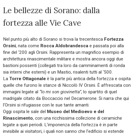
Le bellezze di Sorano: dalla
fortezza alle Vie Cave
Nel punto più alto di Sorano si trova la trecentesca
Fortezza
Orsini
, nata come
Rocca Aldobrandesca
e passata poi alla
fine del ‘200 agli Orsini. Rappresenta un magnifico esempio di
architettura rinascimentale militare e mostra ancora oggi due
bastioni possenti (collegati tra loro da camminamenti di ronda
sia interni che esterni) e un Mastio, risalenti tutti al ‘500.
La
Torre Ottagonale
è la parte più antica della fortezza e ospita
quelle che furono le stanze di Niccolò IV Orsini. È affrescata con
immagini legate al
“Io mi son giovinetta”
, lo spartito di quel
madrigale citato da Boccaccio nel Decamerone. Si narra che qui
l’Orsini si rifugiasse con le sue tante amanti.
Oggi ospita le sale del
Museo del Medioevo e del
Rinascimento
, con una ricchissima collezione di ceramiche
legate a quei periodi. L’imponenza della fortezza è in parte
invisibile ai visitatori, i quali non sanno che l’edificio si estende