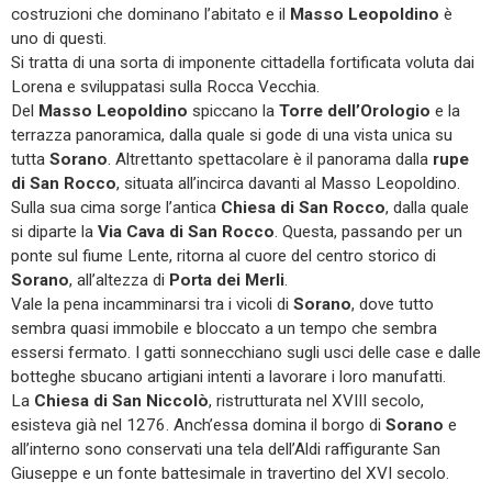
costruzioni che dominano l’abitato e il
Masso Leopoldino
è
uno di questi.
Si tratta di una sorta di imponente cittadella fortificata voluta dai
Lorena e sviluppatasi sulla Rocca Vecchia.
Del
Masso Leopoldino
spiccano la
Torre dell’Orologio
e la
terrazza panoramica, dalla quale si gode di una vista unica su
tutta
Sorano
. Altrettanto spettacolare è il panorama dalla
rupe
di San Rocco
, situata all’incirca davanti al Masso Leopoldino.
Sulla sua cima sorge l’antica
Chiesa di San Rocco
, dalla quale
si diparte la
Via Cava di San Rocco
. Questa, passando per un
ponte sul fiume Lente, ritorna al cuore del centro storico di
Sorano
, all’altezza di
Porta dei Merli
.
Vale la pena incamminarsi tra i vicoli di
Sorano
, dove tutto
sembra quasi immobile e bloccato a un tempo che sembra
essersi fermato. I gatti sonnecchiano sugli usci delle case e dalle
botteghe sbucano artigiani intenti a lavorare i loro manufatti.
La
Chiesa di San Niccolò
, ristrutturata nel XVIII secolo,
esisteva già nel 1276. Anch’essa domina il borgo di
Sorano
e
all’interno sono conservati una tela dell’Aldi raffigurante San
Giuseppe e un fonte battesimale in travertino del XVI secolo.