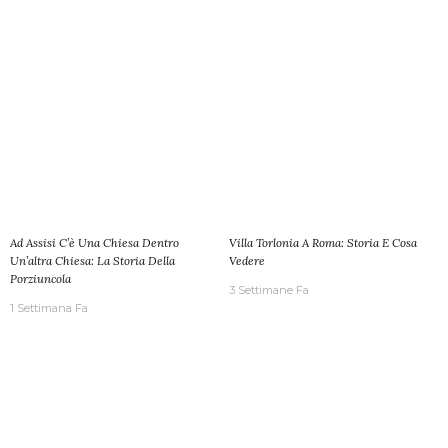
Ad Assisi C’è Una Chiesa Dentro
Villa Torlonia A Roma: Storia E Cosa
Un’altra Chiesa: La Storia Della
Vedere
Porziuncola
3 Settimane Fa
1 Settimana Fa