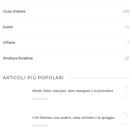
Cosa Visitare
330
Eventi
11
Offerte
1
Strutture Ricettive
22
ARTICOLI PIÙ POPOLARI
1
Monte Faito: cosa fare, dove mangiare e la funicolare
5 Anni Fa
2
Cirò Marina: cosa vedere, come arrivare e la spiaggia
6 Anni Fa