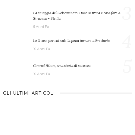
3
La spiaggia del Gelsomineto: Dove si trova e cosa fare a
Siracusa – Sicilia
6 Anni Fa
4
Le 3 cose per cui vale la pena tornare a Breslavia
10 Anni Fa
5
Conrad Hilton, una storia di successo
10 Anni Fa
GLI ULTIMI ARTICOLI