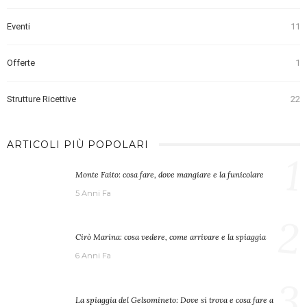
Eventi
11
Offerte
1
Strutture Ricettive
22
ARTICOLI PIÙ POPOLARI
1
Monte Faito: cosa fare, dove mangiare e la funicolare
5 Anni Fa
2
Cirò Marina: cosa vedere, come arrivare e la spiaggia
6 Anni Fa
3
La spiaggia del Gelsomineto: Dove si trova e cosa fare a