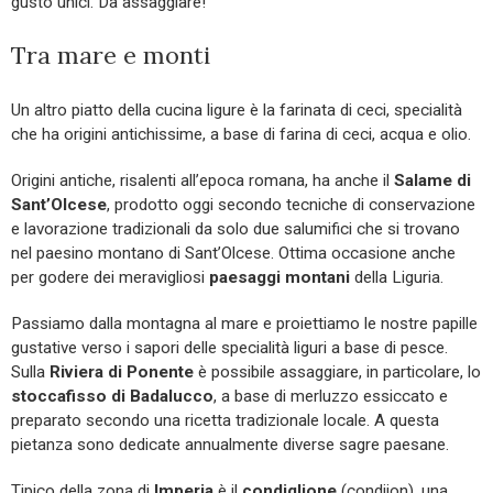
gusto unici. Da assaggiare!
Tra mare e monti
Un altro piatto della cucina ligure è la farinata di ceci, specialità
che ha origini antichissime, a base di farina di ceci, acqua e olio.
Origini antiche, risalenti all’epoca romana, ha anche il
Salame di
Sant’Olcese
, prodotto oggi secondo tecniche di conservazione
e lavorazione tradizionali da solo due salumifici che si trovano
nel paesino montano di Sant’Olcese. Ottima occasione anche
per godere dei meravigliosi
paesaggi montani
della Liguria.
Passiamo dalla montagna al mare e proiettiamo le nostre papille
gustative verso i sapori delle specialità liguri a base di pesce.
Sulla
Riviera di Ponente
è possibile assaggiare, in particolare, lo
stoccafisso di Badalucco
, a base di merluzzo essiccato e
preparato secondo una ricetta tradizionale locale. A questa
pietanza sono dedicate annualmente diverse sagre paesane.
Tipico della zona di
Imperia
è il
condiglione
(condijon), una