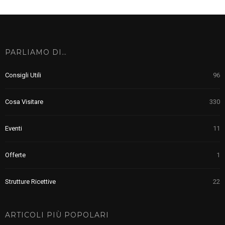
PARLIAMO DI…
Consigli Utili
96
Cosa Visitare
330
Eventi
11
Offerte
1
Strutture Ricettive
22
ARTICOLI PIÙ POPOLARI