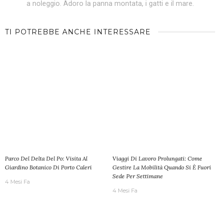
a noleggio. Adoro la panna montata, i gatti e il mare.
TI POTREBBE ANCHE INTERESSARE
Parco Del Delta Del Po: Visita Al
Viaggi Di Lavoro Prolungati: Come
Giardino Botanico Di Porto Caleri
Gestire La Mobilità Quando Si È Fuori
Sede Per Settimane
4 Mesi Fa
4 Mesi Fa