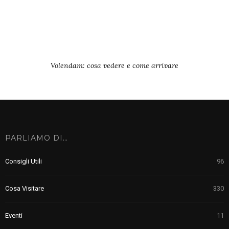
Volendam: cosa vedere e come arrivare
PARLIAMO DI…
Consigli Utili
96
Cosa Visitare
330
Eventi
11