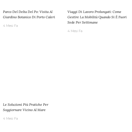
Parco Del Delta Del Po: Visita Al
Viaggi Di Lavoro Prolungati: Come
Giardino Botanico Di Porto Caleri
Gestire La Mobilità Quando Si È Fuori
Sede Per Settimane
4 Mesi Fa
4 Mesi Fa
Le Soluzioni Più Pratiche Per
Soggiornare Vicino Al Mare
4 Mesi Fa