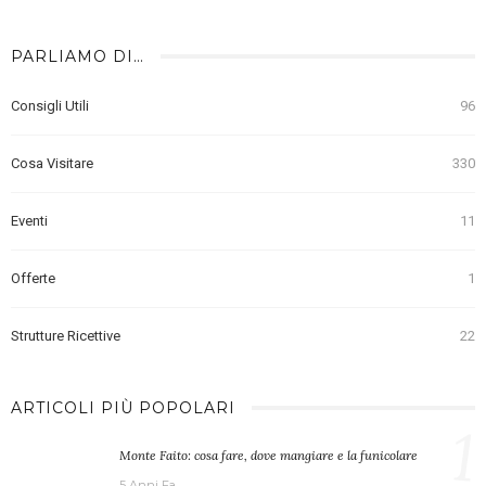
PARLIAMO DI…
Consigli Utili
96
Cosa Visitare
330
Eventi
11
Offerte
1
Strutture Ricettive
22
ARTICOLI PIÙ POPOLARI
1
Monte Faito: cosa fare, dove mangiare e la funicolare
5 Anni Fa