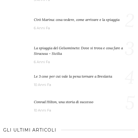
2
Cirò Marina: cosa vedere, come arrivare e la spiaggia
6 Anni Fa
3
La spiaggia del Gelsomineto: Dove si trova e cosa fare a
Siracusa – Sicilia
6 Anni Fa
4
Le 3 cose per cui vale la pena tornare a Breslavia
10 Anni Fa
5
Conrad Hilton, una storia di successo
10 Anni Fa
GLI ULTIMI ARTICOLI