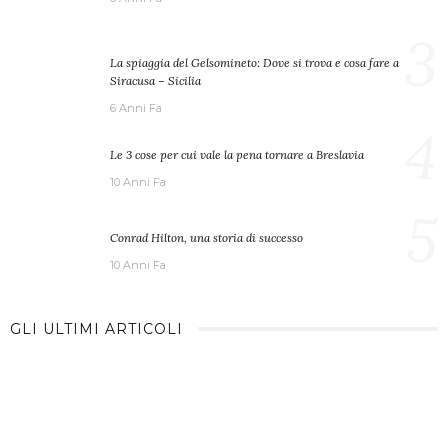
3
La spiaggia del Gelsomineto: Dove si trova e cosa fare a
Siracusa – Sicilia
6 Anni Fa
4
Le 3 cose per cui vale la pena tornare a Breslavia
10 Anni Fa
5
Conrad Hilton, una storia di successo
10 Anni Fa
GLI ULTIMI ARTICOLI