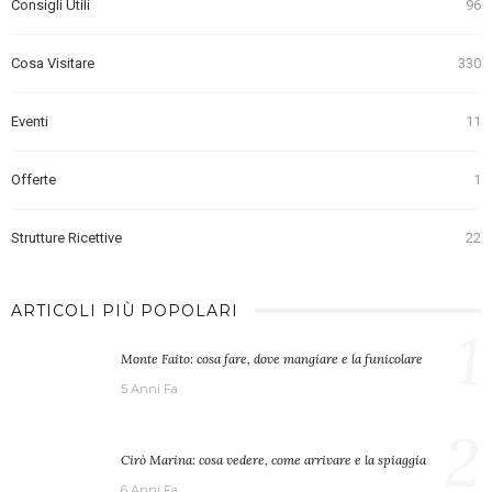
Consigli Utili
96
Cosa Visitare
330
Eventi
11
Offerte
1
Strutture Ricettive
22
ARTICOLI PIÙ POPOLARI
1
Monte Faito: cosa fare, dove mangiare e la funicolare
5 Anni Fa
2
Cirò Marina: cosa vedere, come arrivare e la spiaggia
6 Anni Fa