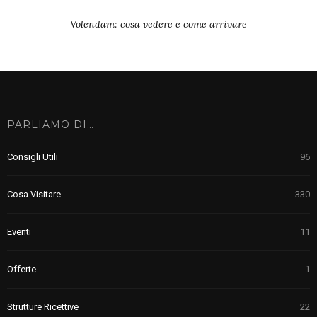
Volendam: cosa vedere e come arrivare
PARLIAMO DI…
Consigli Utili
96
Cosa Visitare
330
Eventi
11
Offerte
1
Strutture Ricettive
22