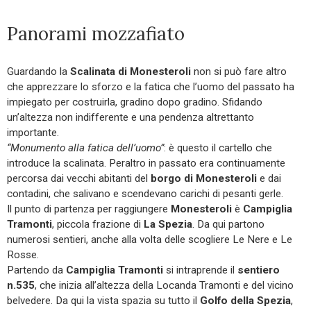
Panorami mozzafiato
Guardando la
Scalinata di Monesteroli
non si può fare altro
che apprezzare lo sforzo e la fatica che l’uomo del passato ha
impiegato per costruirla, gradino dopo gradino. Sfidando
un’altezza non indifferente e una pendenza altrettanto
importante.
“Monumento alla fatica dell’uomo”
: è questo il cartello che
introduce la scalinata. Peraltro in passato era continuamente
percorsa dai vecchi abitanti del
borgo di Monesteroli
e dai
contadini, che salivano e scendevano carichi di pesanti gerle.
Il punto di partenza per raggiungere
Monesteroli
è
Campiglia
Tramonti
, piccola frazione di
La Spezia
. Da qui partono
numerosi sentieri, anche alla volta delle scogliere Le Nere e Le
Rosse.
Partendo da
Campiglia Tramonti
si intraprende il
sentiero
n.535
, che inizia all’altezza della Locanda Tramonti e del vicino
belvedere. Da qui la vista spazia su tutto il
Golfo della Spezia
,