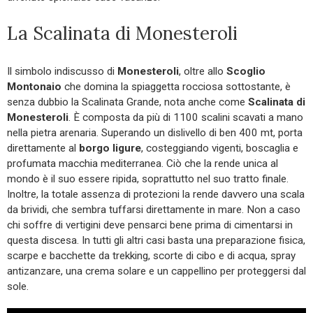
La Scalinata di Monesteroli
Il simbolo indiscusso di
Monesteroli
, oltre allo
Scoglio
Montonaio
che domina la spiaggetta rocciosa sottostante, è
senza dubbio la Scalinata Grande, nota anche come
Scalinata di
Monesteroli
. È composta da più di 1100 scalini scavati a mano
nella pietra arenaria. Superando un dislivello di ben 400 mt, porta
direttamente al
borgo ligure
, costeggiando vigenti, boscaglia e
profumata macchia mediterranea. Ciò che la rende unica al
mondo è il suo essere ripida, soprattutto nel suo tratto finale.
Inoltre, la totale assenza di protezioni la rende davvero una scala
da brividi, che sembra tuffarsi direttamente in mare. Non a caso
chi soffre di vertigini deve pensarci bene prima di cimentarsi in
questa discesa. In tutti gli altri casi basta una preparazione fisica,
scarpe e bacchette da trekking, scorte di cibo e di acqua, spray
antizanzare, una crema solare e un cappellino per proteggersi dal
sole.