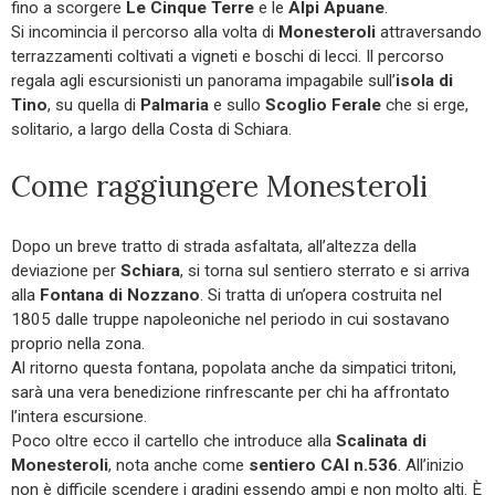
fino a scorgere
Le Cinque Terre
e le
Alpi Apuane
.
Si incomincia il percorso alla volta di
Monesteroli
attraversando
terrazzamenti coltivati a vigneti e boschi di lecci. Il percorso
regala agli escursionisti un panorama impagabile sull’
isola di
Tino
, su quella di
Palmaria
e sullo
Scoglio Ferale
che si erge,
solitario, a largo della Costa di Schiara.
Come raggiungere Monesteroli
Dopo un breve tratto di strada asfaltata, all’altezza della
deviazione per
Schiara
, si torna sul sentiero sterrato e si arriva
alla
Fontana di Nozzano
. Si tratta di un’opera costruita nel
1805 dalle truppe napoleoniche nel periodo in cui sostavano
proprio nella zona.
Al ritorno questa fontana, popolata anche da simpatici tritoni,
sarà una vera benedizione rinfrescante per chi ha affrontato
l’intera escursione.
Poco oltre ecco il cartello che introduce alla
Scalinata di
Monesteroli
, nota anche come
sentiero CAI n.536
. All’inizio
non è difficile scendere i gradini essendo ampi e non molto alti. È