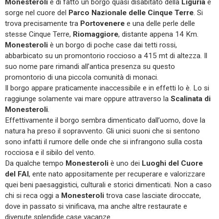
Monesteroli
è di fatto un borgo quasi disabitato della
Liguria
e
sorge nel cuore del
Parco Nazionale delle Cinque Terre
. Si
trova precisamente tra
Portovenere
e una delle perle delle
stesse Cinque Terre,
Riomaggiore
, distante appena 14 Km.
Monesteroli
è un borgo di poche case dai tetti rossi,
abbarbicato su un promontorio roccioso a 415 mt di altezza. Il
suo nome pare rimandi all’antica presenza su questo
promontorio di una piccola comunità di monaci.
Il borgo appare praticamente inaccessibile e in effetti lo è. Lo si
raggiunge solamente vai mare oppure attraverso la
Scalinata di
Monesteroli
.
Effettivamente il borgo sembra dimenticato dall’uomo, dove la
natura ha preso il sopravvento. Gli unici suoni che si sentono
sono infatti il rumore delle onde che si infrangono sulla costa
rocciosa e il sibilo del vento.
Da qualche tempo
Monesteroli
è uno dei
Luoghi del Cuore
del FAI
, ente nato appositamente per recuperare e valorizzare
quei beni paesaggistici, culturali e storici dimenticati. Non a caso
chi si reca oggi a
Monesteroli
trova case lasciate diroccate,
dove in passato si vinificava, ma anche altre restaurate e
divenute splendide case vacanze.