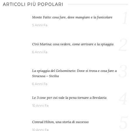
ARTICOLI PIÙ POPOLARI
1
Monte Faito: cosa fare, dove mangiare e la funicolare
5 Anni Fa
2
Cirò Marina: cosa vedere, come arrivare e la spiaggia
6 Anni Fa
3
La spiaggia del Gelsomineto: Dove si trova e cosa fare a
Siracusa – Sicilia
6 Anni Fa
4
Le 3 cose per cui vale la pena tornare a Breslavia
10 Anni Fa
5
Conrad Hilton, una storia di successo
10 Anni Fa