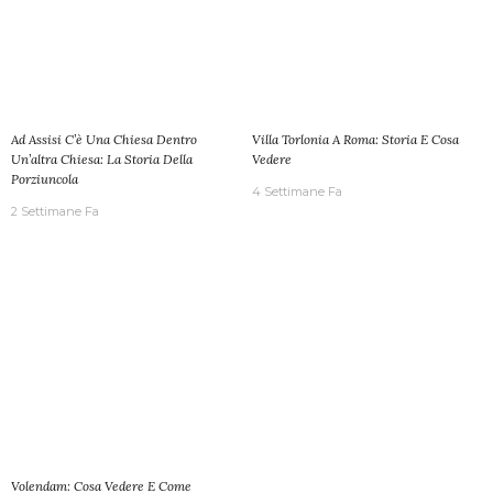
Ad Assisi C’è Una Chiesa Dentro
Villa Torlonia A Roma: Storia E Cosa
Un’altra Chiesa: La Storia Della
Vedere
Porziuncola
4 Settimane Fa
2 Settimane Fa
Volendam: Cosa Vedere E Come