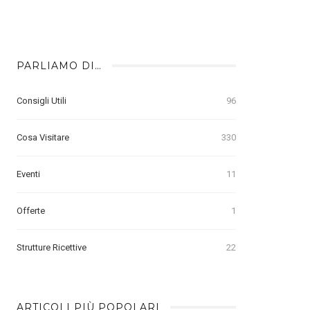
PARLIAMO DI…
Consigli Utili
96
Cosa Visitare
330
Eventi
11
Offerte
1
Strutture Ricettive
22
ARTICOLI PIÙ POPOLARI