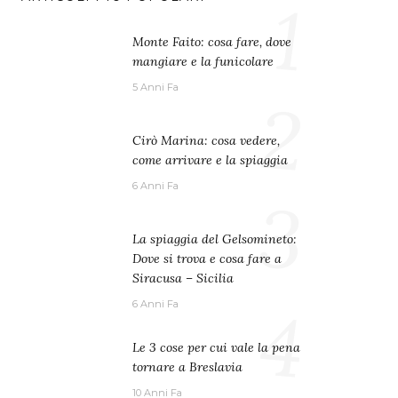
1
Monte Faito: cosa fare, dove
mangiare e la funicolare
5 Anni Fa
2
Cirò Marina: cosa vedere,
come arrivare e la spiaggia
6 Anni Fa
3
La spiaggia del Gelsomineto:
Dove si trova e cosa fare a
Siracusa – Sicilia
4
6 Anni Fa
Le 3 cose per cui vale la pena
tornare a Breslavia
10 Anni Fa