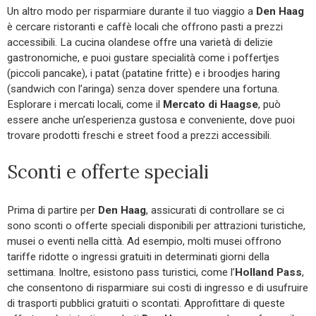
Un altro modo per risparmiare durante il tuo viaggio a
Den Haag
è cercare ristoranti e caffè locali che offrono pasti a prezzi
accessibili. La cucina olandese offre una varietà di delizie
gastronomiche, e puoi gustare specialità come i poffertjes
(piccoli pancake), i patat (patatine fritte) e i broodjes haring
(sandwich con l’aringa) senza dover spendere una fortuna.
Esplorare i mercati locali, come il
Mercato di Haagse
, può
essere anche un’esperienza gustosa e conveniente, dove puoi
trovare prodotti freschi e street food a prezzi accessibili.
Sconti e offerte speciali
Prima di partire per
Den Haag
, assicurati di controllare se ci
sono sconti o offerte speciali disponibili per attrazioni turistiche,
musei o eventi nella città. Ad esempio, molti musei offrono
tariffe ridotte o ingressi gratuiti in determinati giorni della
settimana. Inoltre, esistono pass turistici, come l’
Holland Pass
,
che consentono di risparmiare sui costi di ingresso e di usufruire
di trasporti pubblici gratuiti o scontati. Approfittare di queste