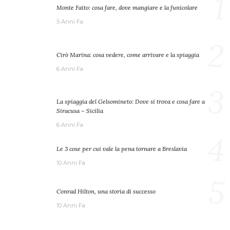
1
Monte Faito: cosa fare, dove mangiare e la funicolare
5 Anni Fa
2
Cirò Marina: cosa vedere, come arrivare e la spiaggia
6 Anni Fa
3
La spiaggia del Gelsomineto: Dove si trova e cosa fare a
Siracusa – Sicilia
6 Anni Fa
4
Le 3 cose per cui vale la pena tornare a Breslavia
10 Anni Fa
5
Conrad Hilton, una storia di successo
10 Anni Fa