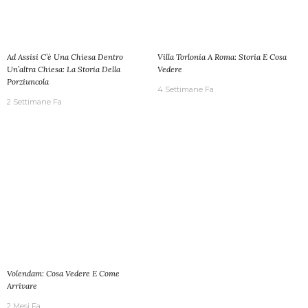
Ad Assisi C’è Una Chiesa Dentro
Villa Torlonia A Roma: Storia E Cosa
Un’altra Chiesa: La Storia Della
Vedere
Porziuncola
4 Settimane Fa
2 Settimane Fa
Volendam: Cosa Vedere E Come
Arrivare
2 Mesi Fa