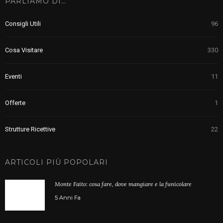
PARLIAMO DI…
Consigli Utili
96
Cosa Visitare
330
Eventi
11
Offerte
1
Strutture Ricettive
22
ARTICOLI PIÙ POPOLARI
Monte Faito: cosa fare, dove mangiare e la funicolare
5 Anni Fa