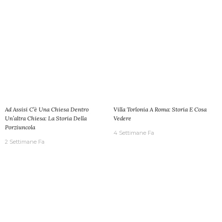
Ad Assisi C’è Una Chiesa Dentro
Villa Torlonia A Roma: Storia E Cosa
Un’altra Chiesa: La Storia Della
Vedere
Porziuncola
4 Settimane Fa
2 Settimane Fa