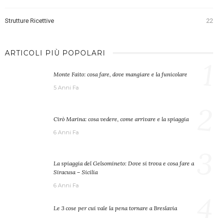
Strutture Ricettive
22
ARTICOLI PIÙ POPOLARI
1
Monte Faito: cosa fare, dove mangiare e la funicolare
5 Anni Fa
2
Cirò Marina: cosa vedere, come arrivare e la spiaggia
6 Anni Fa
3
La spiaggia del Gelsomineto: Dove si trova e cosa fare a
Siracusa – Sicilia
6 Anni Fa
4
Le 3 cose per cui vale la pena tornare a Breslavia