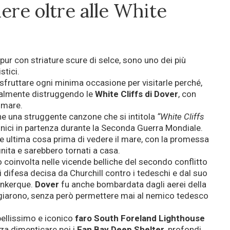
ere oltre alle White
pur con striature scure di selce, sono uno dei più
stici.
fruttare ogni minima occasione per visitarle perché,
eralmente distruggendo le
White Cliffs di Dover
, con
n mare.
e una struggente canzone che si intitola
“White Cliffs
annici in partenza durante la Seconda Guerra Mondiale.
 ultima cosa prima di vedere il mare, con la promessa
inita e sarebbero tornati a casa.
 coinvolta nelle vicende belliche del secondo conflitto
i difesa decisa da Churchill contro i tedeschi e dal suo
Dunkerque.
Dover
fu anche bombardata dagli aerei della
ggiarono, senza però permettere mai al nemico tedesco
bellissimo e iconico
faro South Foreland Lighthouse
nza dimenticare poi i
Fan Bay Deep Shelter
, profondi