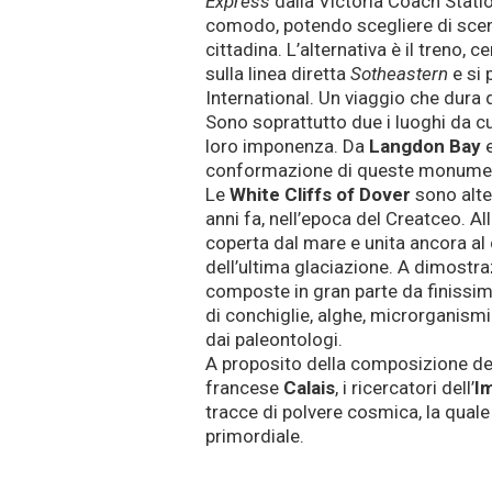
Express
dalla Victoria Coach Stati
comodo, potendo scegliere di scend
cittadina. L’alternativa è il treno,
sulla linea diretta
Sotheastern
e si 
International. Un viaggio che dura 
Sono soprattutto due i luoghi da 
loro imponenza. Da
Langdon Bay
e
conformazione di queste monument
Le
White Cliffs of Dover
sono alte
anni fa, nell’epoca del Creatceo. A
coperta dal mare e unita ancora al
dell’ultima glaciazione. A dimostra
composte in gran parte da finissim
di conchiglie, alghe, microrganismi 
dai paleontologi.
A proposito della composizione de
francese
Calais
, i ricercatori dell’
Im
tracce di polvere cosmica, la qual
primordiale.