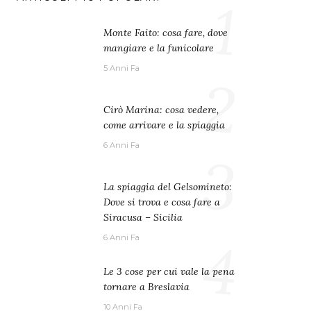
1
Monte Faito: cosa fare, dove
mangiare e la funicolare
5 Anni Fa
2
Cirò Marina: cosa vedere,
come arrivare e la spiaggia
6 Anni Fa
3
La spiaggia del Gelsomineto:
Dove si trova e cosa fare a
Siracusa – Sicilia
4
6 Anni Fa
Le 3 cose per cui vale la pena
tornare a Breslavia
10 Anni Fa