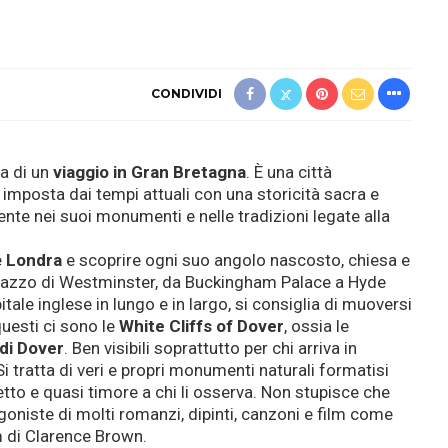
CONDIVIDI
a di un
viaggio in
Gran Bretagna
. È una città
 imposta dai tempi attuali con una storicità sacra e
nte nei suoi monumenti e nelle tradizioni legate alla
e
Londra
e scoprire ogni suo angolo nascosto, chiesa e
Palazzo di Westminster, da Buckingham Palace a Hyde
itale inglese in lungo e in largo, si consiglia di muoversi
questi ci sono le
White Cliffs of Dover
, ossia le
 di Dover
. Ben visibili soprattutto per chi arriva in
 tratta di veri e propri monumenti naturali formatisi
etto e quasi timore a chi li osserva. Non stupisce che
oniste di molti romanzi, dipinti, canzoni e film come
lm di Clarence Brown.