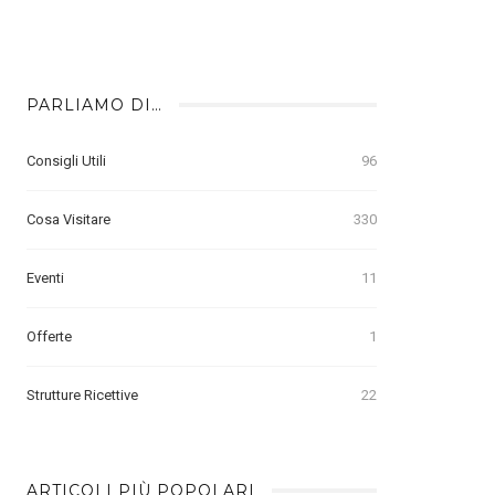
PARLIAMO DI…
Consigli Utili
96
Cosa Visitare
330
Eventi
11
Offerte
1
Strutture Ricettive
22
ARTICOLI PIÙ POPOLARI