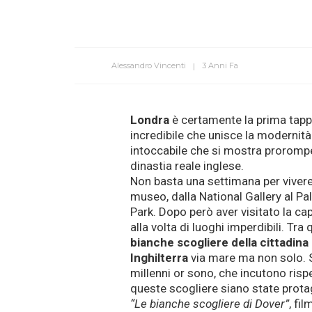
Alessandro Vincenti
3 Anni Fa
Londra
è certamente la prima tapp
incredibile che unisce la modernità
intoccabile che si mostra prorompe
dinastia reale inglese.
Non basta una settimana per viver
museo, dalla National Gallery al 
Park. Dopo però aver visitato la cap
alla volta di luoghi imperdibili. Tra 
bianche scogliere della cittadina
Inghilterra
via mare ma non solo. Si
millenni or sono, che incutono risp
queste scogliere siano state protag
“Le bianche scogliere di Dover”
, fi