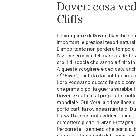
Dover: cosa ved
Cliffs
Le
scogliere di Dover
, bianche sep
importanti e preziosi tesori naturali
È importante non perdere tempo e s
l’azione erosiva del mare sta lett
crolli di roccia che vanno a finire i
A queste scogliere è dedicata anch
of Dover”
, cantata dai soldati brit
Loro vedevano queste falesie come
che prima o poi la guerra sarebbe f
Dover
è stata a tal proposito molto
mondiale. Qui c’era la prima linea d
porto partì la rovinosa ritirata di 
Lutwaffe, che molti edifici danne
di mettere piede in Gran Bretagna.
Percorrete il sentiero che porta al 
punteggiato da resti di trincee, se