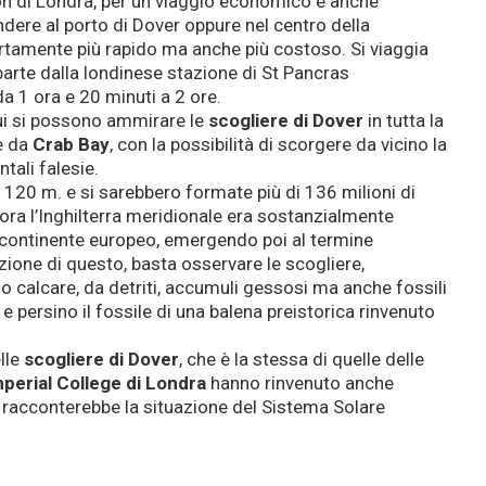
on di Londra, per un viaggio economico e anche
ere al porto di Dover oppure nel centro della
 certamente più rapido ma anche più costoso. Si viaggia
parte dalla londinese stazione di St Pancras
da 1 ora e 20 minuti a 2 ore.
cui si possono ammirare le
scogliere di Dover
in tutta la
 da
Crab Bay
, con la possibilità di scorgere da vicino la
ali falesie.
 120 m. e si sarebbero formate più di 136 milioni di
llora l’Inghilterra meridionale era sostanzialmente
 continente europeo, emergendo poi al termine
zione di questo, basta osservare le scogliere,
o calcare, da detriti, accumuli gessosi ma anche fossili
e persino il fossile di una balena preistorica rinvenuto
lle
scogliere di Dover
, che è la stessa di quelle delle
perial College di Londra
hanno rinvenuto anche
e racconterebbe la situazione del Sistema Solare