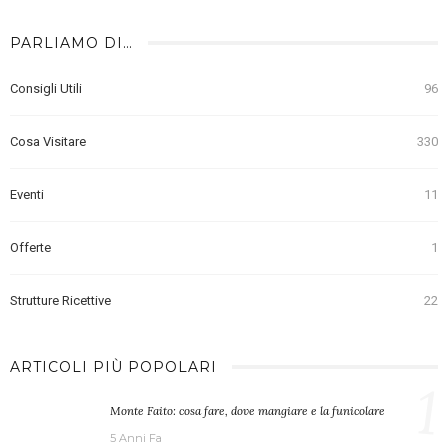
PARLIAMO DI…
Consigli Utili
96
Cosa Visitare
330
Eventi
11
Offerte
1
Strutture Ricettive
22
ARTICOLI PIÙ POPOLARI
1
Monte Faito: cosa fare, dove mangiare e la funicolare
5 Anni Fa