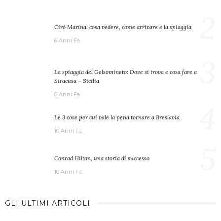
2
Cirò Marina: cosa vedere, come arrivare e la spiaggia
6 Anni Fa
3
La spiaggia del Gelsomineto: Dove si trova e cosa fare a
Siracusa – Sicilia
6 Anni Fa
4
Le 3 cose per cui vale la pena tornare a Breslavia
10 Anni Fa
5
Conrad Hilton, una storia di successo
10 Anni Fa
GLI ULTIMI ARTICOLI