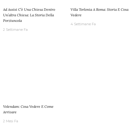
Ad Assisi C’è Una Chiesa Dentro
Villa Torlonia A Roma: Storia E Cosa
Un’altra Chiesa: La Storia Della
Vedere
Porziuncola
4 Settimane Fa
2 Settimane Fa
Volendam: Cosa Vedere E Come
Arrivare
2 Mesi Fa