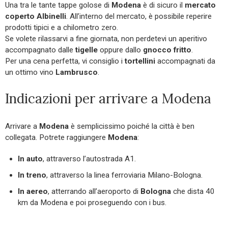
Una tra le tante tappe golose di
Modena
è di sicuro il
mercato
coperto Albinelli
. All’interno del mercato, è possibile reperire
prodotti tipici e a chilometro zero.
Se volete rilassarvi a fine giornata, non perdetevi un aperitivo
accompagnato dalle
tigelle
oppure dallo
gnocco fritto
.
Per una cena perfetta, vi consiglio i
tortellini
accompagnati da
un ottimo vino
Lambrusco
.
Indicazioni per arrivare a Modena
Arrivare a
Modena
è semplicissimo poiché la città è ben
collegata. Potrete raggiungere
Modena
:
In auto
, attraverso l’autostrada A1.
In treno
, attraverso la linea ferroviaria Milano-Bologna.
In aereo
, atterrando all’aeroporto di
Bologna
che dista 40
km da Modena e poi proseguendo con i bus.