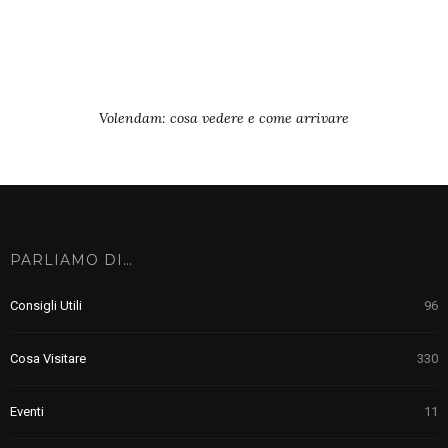
Volendam: cosa vedere e come arrivare
PARLIAMO DI…
Consigli Utili
96
Cosa Visitare
330
Eventi
11