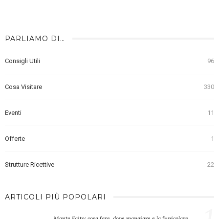
PARLIAMO DI…
Consigli Utili
96
Cosa Visitare
330
Eventi
11
Offerte
1
Strutture Ricettive
22
ARTICOLI PIÙ POPOLARI
1
Monte Faito: cosa fare, dove mangiare e la funicolare