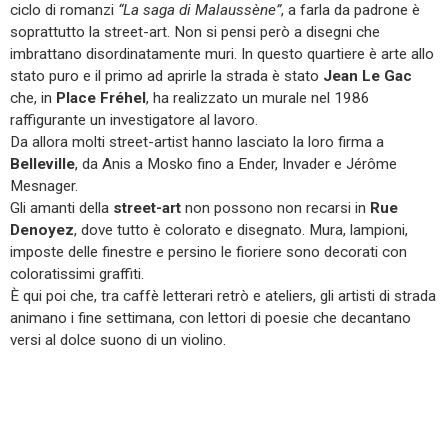
ciclo di romanzi
“La saga di Malaussène”
, a farla da padrone è
soprattutto la street-art. Non si pensi però a disegni che
imbrattano disordinatamente muri. In questo quartiere è arte allo
stato puro e il primo ad aprirle la strada è stato
Jean Le Gac
che, in
Place Fréhel
, ha realizzato un murale nel 1986
raffigurante un investigatore al lavoro.
Da allora molti street-artist hanno lasciato la loro firma a
Belleville
, da Anis a Mosko fino a Ender, Invader e Jérôme
Mesnager.
Gli amanti della
street-art
non possono non recarsi in
Rue
Denoyez
, dove tutto è colorato e disegnato. Mura, lampioni,
imposte delle finestre e persino le fioriere sono decorati con
coloratissimi graffiti.
È qui poi che, tra caffè letterari retrò e ateliers, gli artisti di strada
animano i fine settimana, con lettori di poesie che decantano
versi al dolce suono di un violino.