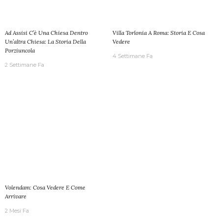
Ad Assisi C’è Una Chiesa Dentro
Villa Torlonia A Roma: Storia E Cosa
Un’altra Chiesa: La Storia Della
Vedere
Porziuncola
4 Settimane Fa
2 Settimane Fa
Volendam: Cosa Vedere E Come
Arrivare
2 Mesi Fa