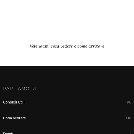
Volendam: cosa vedere e come arrivare
PARLIAMO DI…
Consigli Utili
96
Cosa Visitare
330
Eventi
11