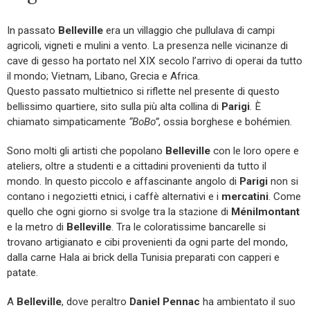
In passato
Belleville
era un villaggio che pullulava di campi
agricoli, vigneti e mulini a vento. La presenza nelle vicinanze di
cave di gesso ha portato nel XIX secolo l’arrivo di operai da tutto
il mondo; Vietnam, Libano, Grecia e Africa.
Questo passato multietnico si riflette nel presente di questo
bellissimo quartiere, sito sulla più alta collina di
Parigi
. È
chiamato simpaticamente
“BoBo”
, ossia borghese e bohémien.
Sono molti gli artisti che popolano
Belleville
con le loro opere e
ateliers, oltre a studenti e a cittadini provenienti da tutto il
mondo. In questo piccolo e affascinante angolo di
Parigi
non si
contano i negozietti etnici, i caffè alternativi e i
mercatini
. Come
quello che ogni giorno si svolge tra la stazione di
Ménilmontant
e la metro di
Belleville
. Tra le coloratissime bancarelle si
trovano artigianato e cibi provenienti da ogni parte del mondo,
dalla carne Hala ai brick della Tunisia preparati con capperi e
patate.
A
Belleville
, dove peraltro
Daniel Pennac
ha ambientato il suo