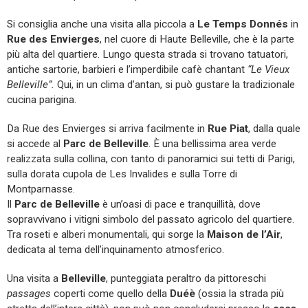
Si consiglia anche una visita alla piccola a
Le Temps Donnés
in
Rue des Envierges
, nel cuore di Haute Belleville, che è la parte
più alta del quartiere. Lungo questa strada si trovano tatuatori,
antiche sartorie, barbieri e l’imperdibile cafè chantant
“Le Vieux
Belleville”.
Qui, in un clima d’antan, si può gustare la tradizionale
cucina parigina.
Da Rue des Envierges si arriva facilmente in
Rue Piat
, dalla quale
si accede al
Parc de Belleville
. È una bellissima area verde
realizzata sulla collina, con tanto di panoramici sui tetti di Parigi,
sulla dorata cupola de Les Invalides e sulla Torre di
Montparnasse.
Il
Parc de Belleville
è un’oasi di pace e tranquillità, dove
sopravvivano i vitigni simbolo del passato agricolo del quartiere.
Tra roseti e alberi monumentali, qui sorge la
Maison de l’Air
,
dedicata al tema dell’inquinamento atmosferico.
Una visita a
Belleville
, punteggiata peraltro da pittoreschi
passages
coperti come quello della
Duéè
(ossia la strada più