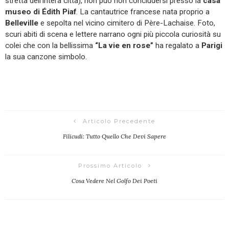
stretta dell’intera città), non può non concludersi presso la
casa
museo di Édith Piaf
. La cantautrice francese nata proprio a
Belleville
e sepolta nel vicino cimitero di Père-Lachaise. Foto,
scuri abiti di scena e lettere narrano ogni più piccola curiosità su
colei che con la bellissima
“La vie en rose”
ha regalato a
Parigi
la sua canzone simbolo.
Articolo Precedente
Filicudi: Tutto Quello Che Devi Sapere
Prossimo Articolo
Cosa Vedere Nel Golfo Dei Poeti