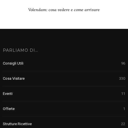
Volendam: cosa vedere e come arrivare
PARLIAMO DI…
Consigli Utili
96
Cosa Visitare
330
Eventi
11
Offerte
1
Strutture Ricettive
22