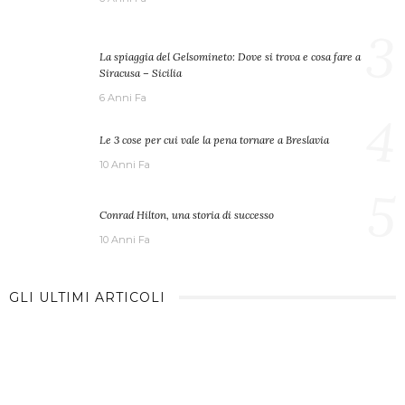
3
La spiaggia del Gelsomineto: Dove si trova e cosa fare a
Siracusa – Sicilia
6 Anni Fa
4
Le 3 cose per cui vale la pena tornare a Breslavia
10 Anni Fa
5
Conrad Hilton, una storia di successo
10 Anni Fa
GLI ULTIMI ARTICOLI