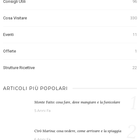
Consigli Utili
96
Cosa Visitare
330
Eventi
11
Offerte
1
Strutture Ricettive
22
ARTICOLI PIÙ POPOLARI
1
Monte Faito: cosa fare, dove mangiare e la funicolare
5 Anni Fa
2
Cirò Marina: cosa vedere, come arrivare e la spiaggia
6 Anni Fa