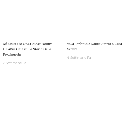
Ad Assisi C’è Una Chiesa Dentro
Villa Torlonia A Roma: Storia E Cosa
Un’altra Chiesa: La Storia Della
Vedere
Porziuncola
4 Settimane Fa
2 Settimane Fa