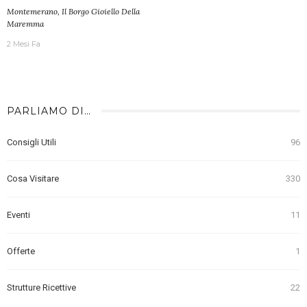
Montemerano, Il Borgo Gioiello Della
Maremma
2 Mesi Fa
PARLIAMO DI…
Consigli Utili
96
Cosa Visitare
330
Eventi
11
Offerte
1
Strutture Ricettive
22