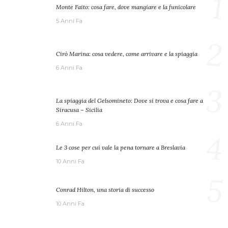
1
Monte Faito: cosa fare, dove mangiare e la funicolare
5 Anni Fa
2
Cirò Marina: cosa vedere, come arrivare e la spiaggia
6 Anni Fa
3
La spiaggia del Gelsomineto: Dove si trova e cosa fare a
Siracusa – Sicilia
6 Anni Fa
4
Le 3 cose per cui vale la pena tornare a Breslavia
10 Anni Fa
5
Conrad Hilton, una storia di successo
10 Anni Fa