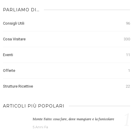
PARLIAMO DI…
Consigli Utili
96
Cosa Visitare
330
Eventi
11
Offerte
1
Strutture Ricettive
22
ARTICOLI PIÙ POPOLARI
1
Monte Faito: cosa fare, dove mangiare e la funicolare
5 Anni Fa