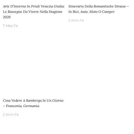
Arte D’Inverno In Friuli Venezia Giulia:
Itinerario Della Romantische Strasse –
Le Rassegne Da Vivere Nella Stagione
In Bici, Auto, Moto O Camper
2026
2 Anni Fa
7 Mesi Fa
Cosa Vedere A Bamberga In Un Giorno
– Franconia, Germania
2 Anni Fa