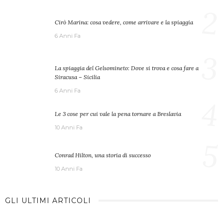
2
Cirò Marina: cosa vedere, come arrivare e la spiaggia
6 Anni Fa
3
La spiaggia del Gelsomineto: Dove si trova e cosa fare a
Siracusa – Sicilia
6 Anni Fa
4
Le 3 cose per cui vale la pena tornare a Breslavia
10 Anni Fa
5
Conrad Hilton, una storia di successo
10 Anni Fa
GLI ULTIMI ARTICOLI