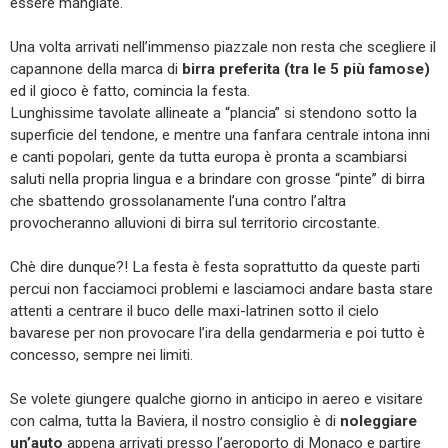
essere mangiate.
Una volta arrivati nell’immenso piazzale non resta che scegliere il
capannone della marca di
birra preferita (tra le 5 più famose)
ed il gioco è fatto, comincia la festa.
Lunghissime tavolate allineate a “plancia” si stendono sotto la
superficie del tendone, e mentre una fanfara centrale intona inni
e canti popolari, gente da tutta europa è pronta a scambiarsi
saluti nella propria lingua e a brindare con grosse “pinte” di birra
che sbattendo grossolanamente l’una contro l’altra
provocheranno alluvioni di birra sul territorio circostante.
Chè dire dunque?! La festa è festa soprattutto da queste parti
percui non facciamoci problemi e lasciamoci andare basta stare
attenti a centrare il buco delle maxi-latrinen sotto il cielo
bavarese per non provocare l’ira della gendarmeria e poi tutto è
concesso, sempre nei limiti.
Se volete giungere qualche giorno in anticipo in aereo e visitare
con calma, tutta la Baviera, il nostro consiglio è di
noleggiare
un’auto
appena arrivati presso l’aeroporto di Monaco e partire