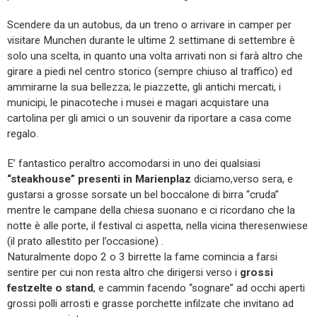
Scendere da un autobus, da un treno o arrivare in camper per
visitare Munchen durante le ultime 2 settimane di settembre è
solo una scelta, in quanto una volta arrivati non si farà altro che
girare a piedi nel centro storico (sempre chiuso al traffico) ed
ammirarne la sua bellezza; le piazzette, gli antichi mercati, i
municipi, le pinacoteche i musei e magari acquistare una
cartolina per gli amici o un souvenir da riportare a casa come
regalo.
E’ fantastico peraltro accomodarsi in uno dei qualsiasi
“steakhouse” presenti in Marienplaz
diciamo,verso sera, e
gustarsi a grosse sorsate un bel boccalone di birra “cruda”
mentre le campane della chiesa suonano e ci ricordano che la
notte è alle porte, il festival ci aspetta, nella vicina theresenwiese
(il prato allestito per l’occasione) .
Naturalmente dopo 2 o 3 birrette la fame comincia a farsi
sentire per cui non resta altro che dirigersi verso i
grossi
festzelte o stand
, e cammin facendo “sognare” ad occhi aperti
grossi polli arrosti e grasse porchette infilzate che invitano ad