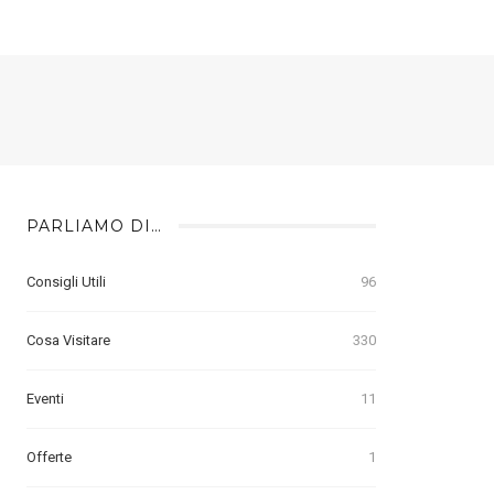
PARLIAMO DI…
Consigli Utili
96
Cosa Visitare
330
Eventi
11
Offerte
1