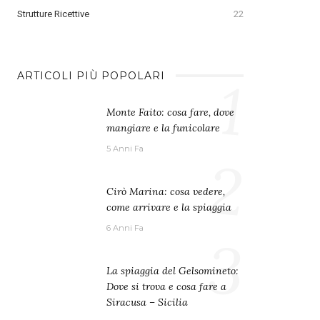
Strutture Ricettive
22
1
ARTICOLI PIÙ POPOLARI
Monte Faito: cosa fare, dove
mangiare e la funicolare
5 Anni Fa
2
Cirò Marina: cosa vedere,
come arrivare e la spiaggia
6 Anni Fa
3
La spiaggia del Gelsomineto:
Dove si trova e cosa fare a
Siracusa – Sicilia