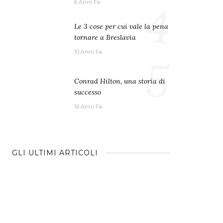
4
6 Anni Fa
Le 3 cose per cui vale la pena
tornare a Breslavia
10 Anni Fa
5
Conrad Hilton, una storia di
successo
10 Anni Fa
GLI ULTIMI ARTICOLI