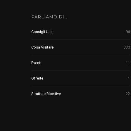
PARLIAMO DI…
Consigli Utili
96
Cosa Visitare
330
Eventi
11
Offerte
1
Strutture Ricettive
22