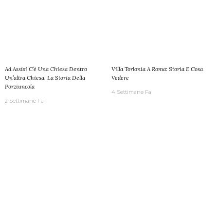
Ad Assisi C’è Una Chiesa Dentro
Villa Torlonia A Roma: Storia E Cosa
Un’altra Chiesa: La Storia Della
Vedere
Porziuncola
4 Settimane Fa
2 Settimane Fa