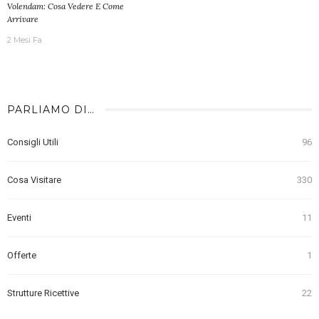
Volendam: Cosa Vedere E Come
Arrivare
2 Mesi Fa
PARLIAMO DI…
Consigli Utili
96
Cosa Visitare
330
Eventi
11
Offerte
1
Strutture Ricettive
22