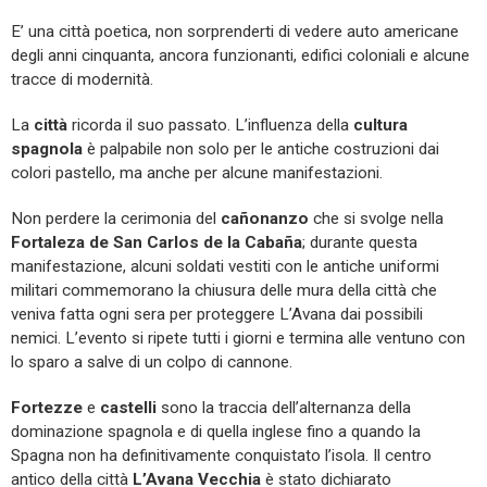
E’ una città poetica, non sorprenderti di vedere auto americane
degli anni cinquanta, ancora funzionanti, edifici coloniali e alcune
tracce di modernità.
La
città
ricorda il suo passato. L’influenza della
cultura
spagnola
è palpabile non solo per le antiche costruzioni dai
colori pastello, ma anche per alcune manifestazioni.
Non perdere la cerimonia del
cañonanzo
che si svolge nella
Fortaleza de San Carlos de la Cabaña
; durante questa
manifestazione, alcuni soldati vestiti con le antiche uniformi
militari commemorano la chiusura delle mura della città che
veniva fatta ogni sera per proteggere L’Avana dai possibili
nemici. L’evento si ripete tutti i giorni e termina alle ventuno con
lo sparo a salve di un colpo di cannone.
Fortezze
e
castelli
sono la traccia dell’alternanza della
dominazione spagnola e di quella inglese fino a quando la
Spagna non ha definitivamente conquistato l’isola. Il centro
antico della città
L’Avana Vecchia
è stato dichiarato