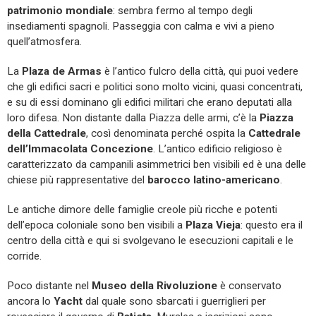
patrimonio mondiale
: sembra fermo al tempo degli
insediamenti spagnoli. Passeggia con calma e vivi a pieno
quell’atmosfera.
La
Plaza de Armas
è l’antico fulcro della città, qui puoi vedere
che gli edifici sacri e politici sono molto vicini, quasi concentrati,
e su di essi dominano gli edifici militari che erano deputati alla
loro difesa. Non distante dalla Piazza delle armi, c’è la
Piazza
della Cattedrale
, così denominata perché ospita la
Cattedrale
dell’Immacolata Concezione
. L’antico edificio religioso è
caratterizzato da campanili asimmetrici ben visibili ed è una delle
chiese più rappresentative del
barocco latino-americano
.
Le antiche dimore delle famiglie creole più ricche e potenti
dell’epoca coloniale sono ben visibili a
Plaza
Vieja
: questo era il
centro della città e qui si svolgevano le esecuzioni capitali e le
corride.
Poco distante nel
Museo della Rivoluzione
è conservato
ancora lo
Yacht
dal quale sono sbarcati i guerriglieri per