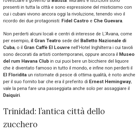
rovesciare il governo di
Batista
. Murales e iscrizioni sono
presenti in tutta la città e sono espressione del misticismo con
cui i cubani vivono ancora oggi la rivoluzione, tenendo vivo il
ricordo dei due protagonisti:
Fidel Castro
e
Che Guevara
.
Non perderti alcuni locali e centri di interesse de L’Avana, come
per esempio,
il Gran Teatro
sede del
Balletto Nazionale di
Cuba
, o il
Gran Caffè El Louvre
nell’Hotel Inghilterra i cui tavoli
sono decorati da artisti contemporanei, oppure ancora il
Museo
del rum Havana Club
in cui puoi bere un bicchiere del liquore
che è diventato famoso in tutto il mondo, e infine non perderti il
El Floridita
un ristornate di pesce di ottima qualità, è noto anche
per il suo fornito bar che era il preferito di
Ernest Hemingway
,
vale la pena fare una passeggiata anche solo per assaggiare il
Daiquiri
.
Trinidad: l’antica città dello
zucchero