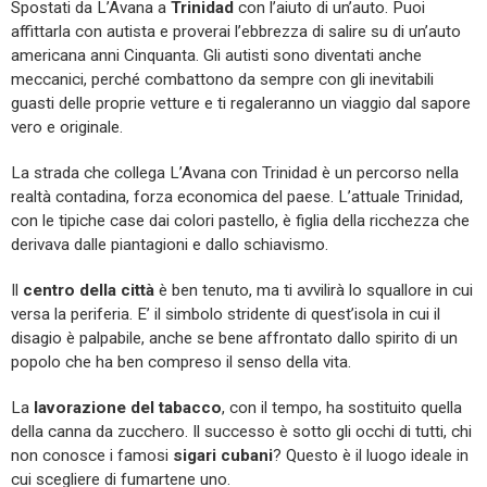
Spostati da L’Avana a
Trinidad
con l’aiuto di un’auto. Puoi
affittarla con autista e proverai l’ebbrezza di salire su di un’auto
americana anni Cinquanta. Gli autisti sono diventati anche
meccanici, perché combattono da sempre con gli inevitabili
guasti delle proprie vetture e ti regaleranno un viaggio dal sapore
vero e originale.
La strada che collega L’Avana con Trinidad è un percorso nella
realtà contadina, forza economica del paese. L’attuale Trinidad,
con le tipiche case dai colori pastello, è figlia della ricchezza che
derivava dalle piantagioni e dallo schiavismo.
Il
centro della città
è ben tenuto, ma ti avvilirà lo squallore in cui
versa la periferia. E’ il simbolo stridente di quest’isola in cui il
disagio è palpabile, anche se bene affrontato dallo spirito di un
popolo che ha ben compreso il senso della vita.
La
lavorazione del tabacco
, con il tempo, ha sostituito quella
della canna da zucchero. Il successo è sotto gli occhi di tutti, chi
non conosce i famosi
sigari cubani
? Questo è il luogo ideale in
cui scegliere di fumartene uno.