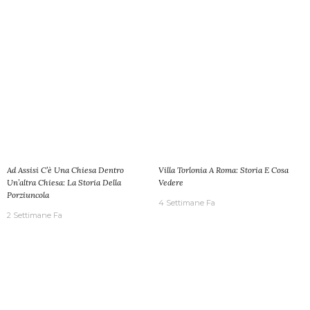
Ad Assisi C’è Una Chiesa Dentro
Villa Torlonia A Roma: Storia E Cosa
Un’altra Chiesa: La Storia Della
Vedere
Porziuncola
4 Settimane Fa
2 Settimane Fa