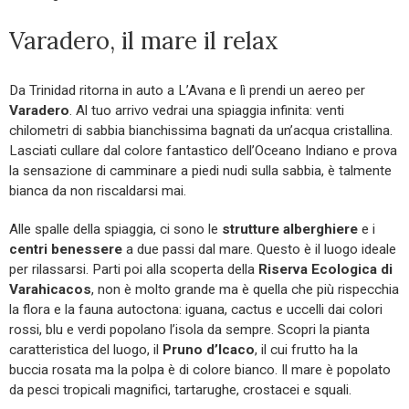
Varadero, il mare il relax
Da Trinidad ritorna in auto a L’Avana e lì prendi un aereo per
Varadero
. Al tuo arrivo vedrai una spiaggia infinita: venti
chilometri di sabbia bianchissima bagnati da un’acqua cristallina.
Lasciati cullare dal colore fantastico dell’Oceano Indiano e prova
la sensazione di camminare a piedi nudi sulla sabbia, è talmente
bianca da non riscaldarsi mai.
Alle spalle della spiaggia, ci sono le
strutture alberghiere
e i
centri benessere
a due passi dal mare. Questo è il luogo ideale
per rilassarsi. Parti poi alla scoperta della
Riserva Ecologica di
Varahicacos
, non è molto grande ma è quella che più rispecchia
la flora e la fauna autoctona: iguana, cactus e uccelli dai colori
rossi, blu e verdi popolano l’isola da sempre. Scopri la pianta
caratteristica del luogo, il
Pruno d’Icaco
, il cui frutto ha la
buccia rosata ma la polpa è di colore bianco. Il mare è popolato
da pesci tropicali magnifici, tartarughe, crostacei e squali.