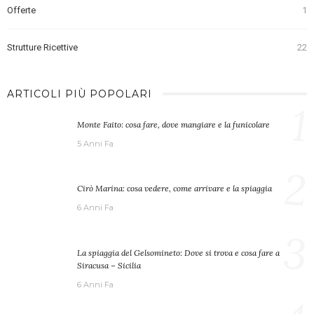
Offerte
1
Strutture Ricettive
22
ARTICOLI PIÙ POPOLARI
1
Monte Faito: cosa fare, dove mangiare e la funicolare
5 Anni Fa
2
Cirò Marina: cosa vedere, come arrivare e la spiaggia
6 Anni Fa
3
La spiaggia del Gelsomineto: Dove si trova e cosa fare a
Siracusa – Sicilia
6 Anni Fa