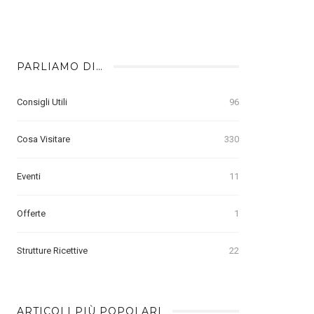
PARLIAMO DI…
Consigli Utili
96
Cosa Visitare
330
Eventi
11
Offerte
1
Strutture Ricettive
22
ARTICOLI PIÙ POPOLARI