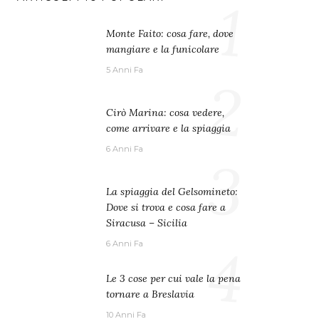
1
Monte Faito: cosa fare, dove
mangiare e la funicolare
5 Anni Fa
2
Cirò Marina: cosa vedere,
come arrivare e la spiaggia
6 Anni Fa
3
La spiaggia del Gelsomineto:
Dove si trova e cosa fare a
Siracusa – Sicilia
4
6 Anni Fa
Le 3 cose per cui vale la pena
tornare a Breslavia
10 Anni Fa