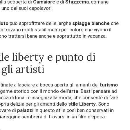
lla scoperta di
Camaiore
e di
Stazzema
, comune
 uno dei suoi capolavori.
luto
può approfittare delle larghe
spiagge bianche
che
 si trovano molti stabilimenti per coloro che vivono il
ono trattarsi bene anche e soprattutto in vacanza.
tile liberty e punto di
li artisti
stinate a lasciare a bocca aperta gli amanti del
turismo
legame storico con il mondo dell’
arte
. Basti pensare ad
 ricca di locali e insegne alla moda, che consente di fare
pria delizia per gli amanti dello
stile Liberty
. Sono
ovare di
palazzi
in questo stile così ben conservati in
viareggine sembrerà di trovarsi in un film d’epoca.