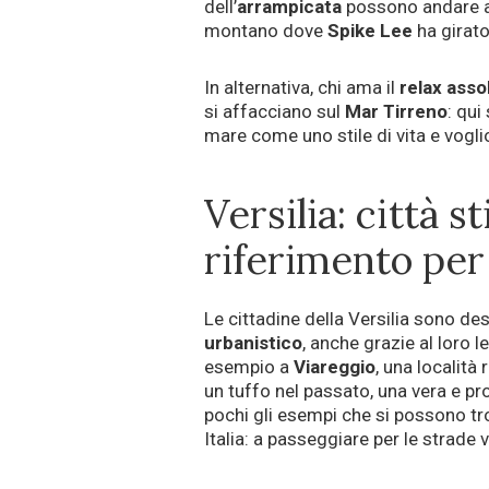
dell’
arrampicata
possono andare a
montano dove
Spike Lee
ha girato
In alternativa, chi ama il
relax asso
si affacciano sul
Mar Tirreno
: qui
mare come uno stile di vita e vogli
Versilia: città s
riferimento per g
Le cittadine della Versilia sono de
urbanistico
, anche grazie al loro 
esempio a
Viareggio
, una località
un tuffo nel passato, una vera e pro
pochi gli esempi che si possono tr
Italia: a passeggiare per le strade 