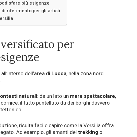
soddisfare più esigenze
o di riferimento per gli artisti
ersilia
versificato per
esigenze
ll’interno dell’
area di Lucca
, nella zona nord
.
contesti naturali
: da un lato un
mare spettacolare
,
cornice, il tutto puntellato da dei borghi davvero
itettonico.
uzione, risulta facile capire come la Versilia offra
riegato. Ad esempio, gli amanti del
trekking
o