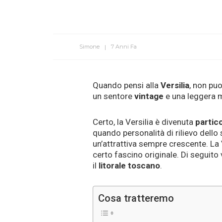
Simone
7 Anni Fa
Quando pensi alla
Versilia
, non pu
un sentore
vintage
e una leggera 
Certo, la Versilia è divenuta
partic
quando personalità di rilievo dello
un’attrattiva sempre crescente. La 
certo fascino originale. Di seguito
il
litorale toscano
.
Cosa tratteremo