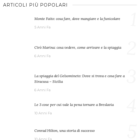
ARTICOLI PIÙ POPOLARI
1
Monte Faito: cosa fare, dove mangiare e la funicolare
5 Anni Fa
2
Cirò Marina: cosa vedere, come arrivare e la spiaggia
6 Anni Fa
3
La spiaggia del Gelsomineto: Dove si trova e cosa fare a
Siracusa – Sicilia
6 Anni Fa
4
Le 3 cose per cui vale la pena tornare a Breslavia
10 Anni Fa
5
Conrad Hilton, una storia di successo
10 Anni Fa