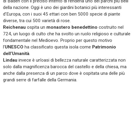
di Baden con il preciso intento di renderla uno dei parchi più belli
della nazione. Oggi è uno dei giardini botanici più interessanti
d’Europa, con i suoi 45 ettari con ben 5000 specie di piante
diverse, tra cui 500 varietà di rose.
Reichenau
ospita un
monastero benedettino
costruito nel
724, un luogo di culto che ha svolto un ruolo religioso e culturale
fondamentale nel Medioevo. Proprio per questo motivo
l’
UNESCO
ha classificato questa isola come
Patrimonio
dell’Umanità
.
Lindau
invece è un’oasi di bellezza naturale caratterizzata non
solo dalla magnificenza barocca del castello e della chiesa, ma
anche dalla presenza di un parco dove è ospitata una delle più
grandi serre di farfalle della Germania.