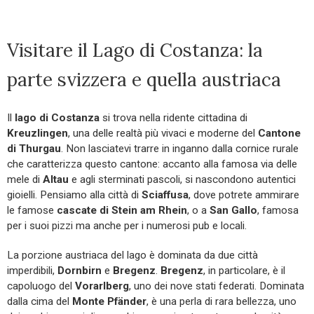
Visitare il Lago di Costanza: la
parte svizzera e quella austriaca
Il
lago di Costanza
si trova nella ridente cittadina di
Kreuzlingen
, una delle realtà più vivaci e moderne del
Cantone
di Thurgau
. Non lasciatevi trarre in inganno dalla cornice rurale
che caratterizza questo cantone: accanto alla famosa via delle
mele di
Altau
e agli sterminati pascoli, si nascondono autentici
gioielli. Pensiamo alla città di
Sciaffusa
, dove potrete ammirare
le famose
cascate di Stein am Rhein
, o a
San Gallo
, famosa
per i suoi pizzi ma anche per i numerosi pub e locali.
La porzione austriaca del lago è dominata da due città
imperdibili,
Dornbirn
e
Bregenz
.
Bregenz
, in particolare, è il
capoluogo del
Vorarlberg
, uno dei nove stati federati. Dominata
dalla cima del
Monte Pfänder
, è una perla di rara bellezza, uno