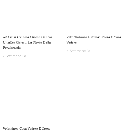
Ad Assisi C’è Una Chiesa Dentro
Villa Torlonia A Roma: Storia E Cosa
Un’altra Chiesa: La Storia Della
Vedere
Porziuncola
4 Settimane Fa
2 Settimane Fa
Volendam: Cosa Vedere E Come