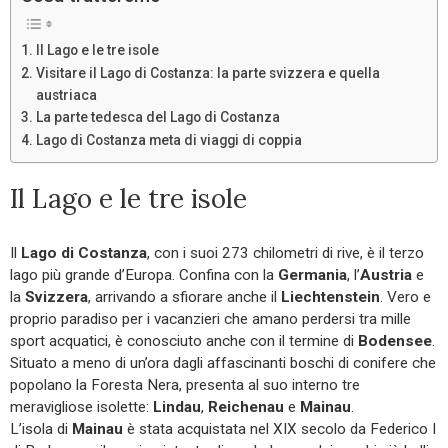
Il Lago e le tre isole
Visitare il Lago di Costanza: la parte svizzera e quella
austriaca
La parte tedesca del Lago di Costanza
Lago di Costanza meta di viaggi di coppia
Il Lago e le tre isole
Il
Lago di Costanza
, con i suoi 273 chilometri di rive, è il terzo
lago più grande d’Europa. Confina con la
Germania
, l’
Austria
e
la
Svizzera
, arrivando a sfiorare anche il
Liechtenstein
. Vero e
proprio paradiso per i vacanzieri che amano perdersi tra mille
sport acquatici, è conosciuto anche con il termine di
Bodensee
.
Situato a meno di un’ora dagli affascinanti boschi di conifere che
popolano la Foresta Nera, presenta al suo interno tre
meravigliose isolette:
Lindau
,
Reichenau
e
Mainau
.
L’isola di
Mainau
è stata acquistata nel XIX secolo da Federico I