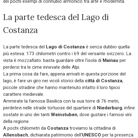
dei pochi esempi di connubio armonico tra arte e modernità.
La parte tedesca del Lago di
Costanza
La parte tedesca del
Lago di Costanza
è senza dubbio quella
più estesa: 173 chilometri contro i 69 del versante svizzero. La
vista è mozzafiato: basta guardare oltre l’isola di
Mainau
per
perdersi tra le cime innevate delle Alpi.
La prima cosa da fare, appena arrivati in questa porzione del
lago, è fare un giro nei vicoli storici della
città di Costanza
,
piccole stradine che hanno mantenuto intatto il loro tipico
carattere medievale.
Ammirate la famosa Basilica con la sua torre di 76 metri,
perdetevi nelle strade tortuose del quartiere di
Niederburg
; infine
sostate in uno dei tanti
Weinstuben
, dove gustare i famosi vini
della regione.
A pochi chilometri da
Costanza
troviamo la cittadina di
Allensbach
, dichiarata patrimonio dell’
UNESCO
per la presenza