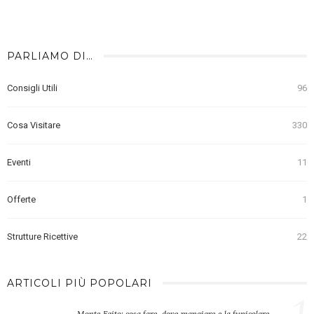
PARLIAMO DI…
Consigli Utili
96
Cosa Visitare
330
Eventi
11
Offerte
1
Strutture Ricettive
22
ARTICOLI PIÙ POPOLARI
Monte Faito: cosa fare, dove mangiare e la funicolare