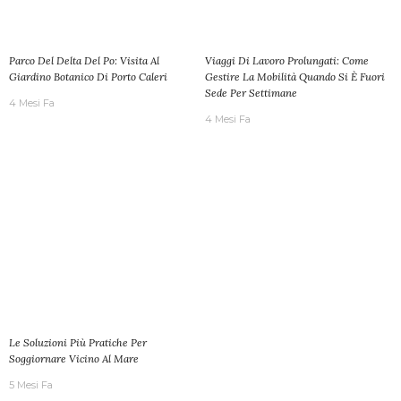
Parco Del Delta Del Po: Visita Al
Viaggi Di Lavoro Prolungati: Come
Giardino Botanico Di Porto Caleri
Gestire La Mobilità Quando Si È Fuori
Sede Per Settimane
4 Mesi Fa
4 Mesi Fa
Le Soluzioni Più Pratiche Per
Soggiornare Vicino Al Mare
5 Mesi Fa