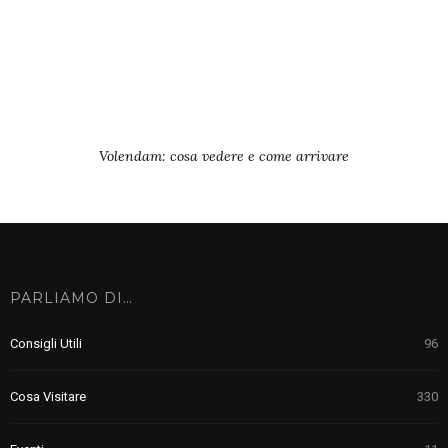
Volendam: cosa vedere e come arrivare
PARLIAMO DI…
Consigli Utili
96
Cosa Visitare
330