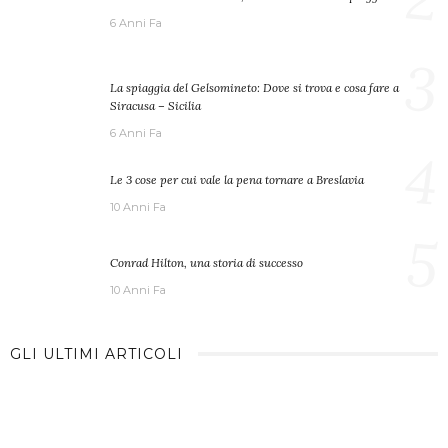
6 Anni Fa
3
La spiaggia del Gelsomineto: Dove si trova e cosa fare a
Siracusa – Sicilia
6 Anni Fa
4
Le 3 cose per cui vale la pena tornare a Breslavia
10 Anni Fa
5
Conrad Hilton, una storia di successo
10 Anni Fa
GLI ULTIMI ARTICOLI