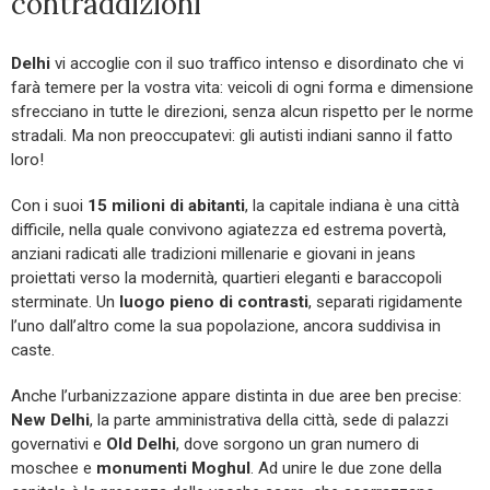
contraddizioni
Delhi
vi accoglie con il suo traffico intenso e disordinato che vi
farà temere per la vostra vita: veicoli di ogni forma e dimensione
sfrecciano in tutte le direzioni, senza alcun rispetto per le norme
stradali. Ma non preoccupatevi: gli autisti indiani sanno il fatto
loro!
Con i suoi
15 milioni di abitanti
, la capitale indiana è una città
difficile, nella quale convivono agiatezza ed estrema povertà,
anziani radicati alle tradizioni millenarie e giovani in jeans
proiettati verso la modernità, quartieri eleganti e baraccopoli
sterminate. Un
luogo pieno di contrasti
, separati rigidamente
l’uno dall’altro come la sua popolazione, ancora suddivisa in
caste.
Anche l’urbanizzazione appare distinta in due aree ben precise:
New Delhi
, la parte amministrativa della città, sede di palazzi
governativi e
Old Delhi
, dove sorgono un gran numero di
moschee e
monumenti Moghul
. Ad unire le due zone della