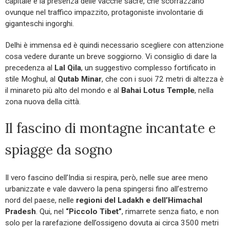
capitale è la presenza delle vacche sacre, che scorrazzano
ovunque nel traffico impazzito, protagoniste involontarie di
giganteschi ingorghi.
Delhi è immensa ed è quindi necessario scegliere con attenzione
cosa vedere durante un breve soggiorno. Vi consiglio di dare la
precedenza al
Lal Qila
, un suggestivo complesso fortificato in
stile Moghul, al
Qutab Minar
, che con i suoi 72 metri di altezza è
il minareto più alto del mondo e al
Bahai Lotus Temple
, nella
zona nuova della città.
Il fascino di montagne incantate e
spiagge da sogno
Il vero fascino dell’India si respira, però, nelle sue aree meno
urbanizzate e vale davvero la pena spingersi fino all’estremo
nord del paese, nelle
regioni del Ladakh e dell’Himachal
Pradesh
. Qui, nel
“Piccolo Tibet”
, rimarrete senza fiato, e non
solo per la rarefazione dell’ossigeno dovuta ai circa 3500 metri