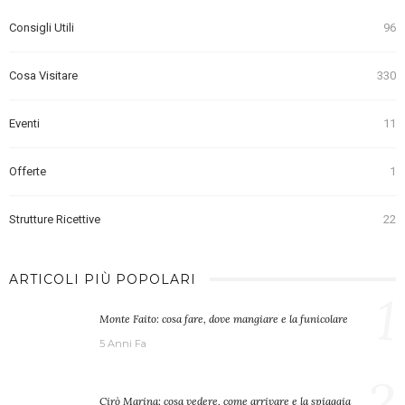
Consigli Utili
96
Cosa Visitare
330
Eventi
11
Offerte
1
Strutture Ricettive
22
ARTICOLI PIÙ POPOLARI
1
Monte Faito: cosa fare, dove mangiare e la funicolare
5 Anni Fa
2
Cirò Marina: cosa vedere, come arrivare e la spiaggia