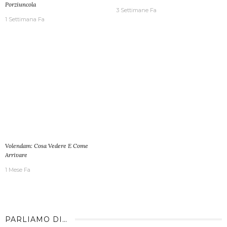
Porziuncola
3 Settimane Fa
1 Settimana Fa
Volendam: Cosa Vedere E Come
Arrivare
1 Mese Fa
PARLIAMO DI…