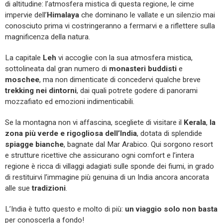
di altitudine: l’atmosfera mistica di questa regione, le cime
impervie dell’
Himalaya
che dominano le vallate e un silenzio mai
conosciuto prima vi costringeranno a fermarvi e a riflettere sulla
magnificenza della natura.
La capitale
Leh
vi accoglie con la sua atmosfera mistica,
sottolineata dal gran numero di
monasteri buddisti
e
moschee
, ma non dimenticate di concedervi qualche breve
trekking nei dintorni
, dai quali potrete godere di panorami
mozzafiato ed emozioni indimenticabili.
Se la montagna non vi affascina, scegliete di visitare il
Kerala
,
la
zona più verde e rigogliosa dell’India
, dotata di splendide
spiagge bianche
, bagnate dal Mar Arabico. Qui sorgono resort
e strutture ricettive che assicurano ogni comfort e l’intera
regione è ricca di villaggi adagiati sulle sponde dei fiumi, in grado
di restituirvi l’immagine più genuina di un India ancora ancorata
alle sue
tradizioni
.
L’India è tutto questo e molto di più:
un viaggio solo non basta
per conoscerla a fondo!