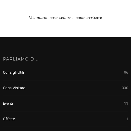
Volendam: cosa vedere e come arrivare
PARLIAMO DI…
Consigli Utili
96
Cosa Visitare
330
Eventi
11
Offerte
1