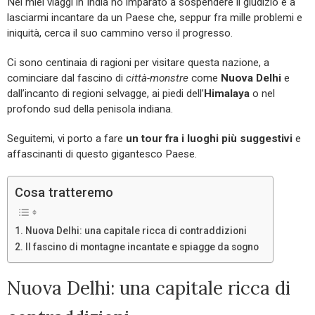
Nei miei viaggi in India ho imparato a sospendere il giudizio e a
lasciarmi incantare da un Paese che, seppur fra mille problemi e
iniquità, cerca il suo cammino verso il progresso.
Ci sono centinaia di ragioni per visitare questa nazione, a
cominciare dal fascino di
città-monstre
come
Nuova Delhi
e
dall’incanto di regioni selvagge, ai piedi dell’
Himalaya
o nel
profondo sud della penisola indiana.
Seguitemi, vi porto a fare
un tour fra i luoghi più suggestivi
e
affascinanti di questo gigantesco Paese.
Cosa tratteremo
Nuova Delhi: una capitale ricca di contraddizioni
Il fascino di montagne incantate e spiagge da sogno
Nuova Delhi: una capitale ricca di