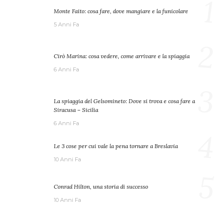
1
Monte Faito: cosa fare, dove mangiare e la funicolare
5 Anni Fa
2
Cirò Marina: cosa vedere, come arrivare e la spiaggia
6 Anni Fa
3
La spiaggia del Gelsomineto: Dove si trova e cosa fare a
Siracusa – Sicilia
6 Anni Fa
4
Le 3 cose per cui vale la pena tornare a Breslavia
10 Anni Fa
5
Conrad Hilton, una storia di successo
10 Anni Fa