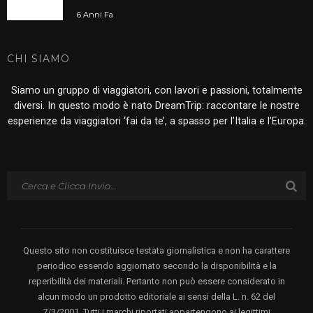
6 Anni Fa
CHI SIAMO
Siamo un gruppo di viaggiatori, con lavori e passioni, totalmente
diversi. In questo modo è nato DreamTrip: raccontare le nostre
esperienze da viaggiatori ‘fai da te’, a spasso per l’Italia e l’Europa.
Questo sito non costituisce testata giornalistica e non ha carattere
periodico essendo aggiornato secondo la disponibilità e la
reperibilità dei materiali. Pertanto non può essere considerato in
alcun modo un prodotto editoriale ai sensi della L. n. 62 del
7/3/2001. Tutti i marchi riportati appartengono ai legittimi