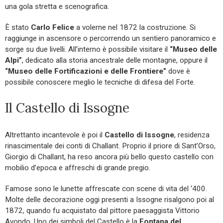
una gola stretta e scenografica.
È stato
Carlo Felice
a volerne nel 1872 la costruzione. Si
raggiunge in ascensore o percorrendo un sentiero panoramico e
sorge su due livelli. All’interno è possibile visitare il
“Museo delle
Alpi”
, dedicato alla storia ancestrale delle montagne, oppure il
“Museo delle Fortificazioni e delle Frontiere”
dove è
possibile conoscere meglio le tecniche di difesa del Forte.
Il Castello di Issogne
Altrettanto incantevole è poi il
Castello di Issogne
, residenza
rinascimentale dei conti di Challant. Proprio il priore di Sant’Orso,
Giorgio di Challant, ha reso ancora più bello questo castello con
mobilio d’epoca e affreschi di grande pregio.
Famose sono le lunette affrescate con scene di vita del ‘400.
Molte delle decorazione oggi presenti a Issogne risalgono poi al
1872, quando fu acquistato dal pittore paesaggista Vittorio
Avondo. Uno dei simboli del Castello è la
Fontana del