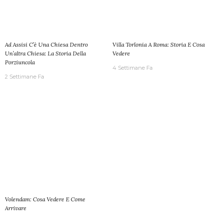
Ad Assisi C’è Una Chiesa Dentro
Villa Torlonia A Roma: Storia E Cosa
Un’altra Chiesa: La Storia Della
Vedere
Porziuncola
4 Settimane Fa
2 Settimane Fa
Volendam: Cosa Vedere E Come
Arrivare