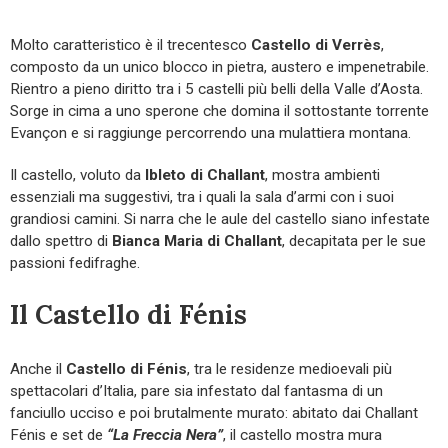
Molto caratteristico è il trecentesco
Castello di Verrès
,
composto da un unico blocco in pietra, austero e impenetrabile.
Rientro a pieno diritto tra i 5 castelli più belli della Valle d’Aosta.
Sorge in cima a uno sperone che domina il sottostante torrente
Evançon e si raggiunge percorrendo una mulattiera montana.
Il castello, voluto da
Ibleto di Challant
, mostra ambienti
essenziali ma suggestivi, tra i quali la sala d’armi con i suoi
grandiosi camini. Si narra che le aule del castello siano infestate
dallo spettro di
Bianca Maria di Challant
, decapitata per le sue
passioni fedifraghe.
Il Castello di Fénis
Anche il
Castello di Fénis
, tra le residenze medioevali più
spettacolari d’Italia, pare sia infestato dal fantasma di un
fanciullo ucciso e poi brutalmente murato: abitato dai Challant
Fénis e set de
“La Freccia Nera”
, il castello mostra mura