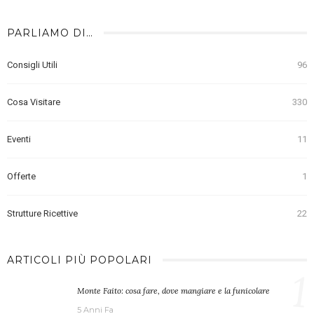
PARLIAMO DI…
Consigli Utili
96
Cosa Visitare
330
Eventi
11
Offerte
1
Strutture Ricettive
22
ARTICOLI PIÙ POPOLARI
1
Monte Faito: cosa fare, dove mangiare e la funicolare
5 Anni Fa