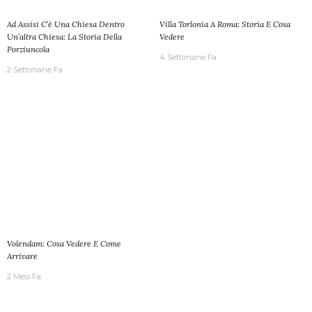
Ad Assisi C’è Una Chiesa Dentro
Villa Torlonia A Roma: Storia E Cosa
Un’altra Chiesa: La Storia Della
Vedere
Porziuncola
4 Settimane Fa
2 Settimane Fa
Volendam: Cosa Vedere E Come
Arrivare
2 Mesi Fa