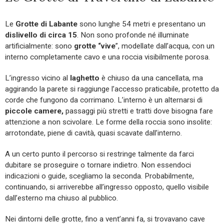
Le
Grotte di Labante
sono lunghe 54 metri e presentano un
dislivello di circa 15
. Non sono profonde né illuminate
artificialmente: sono
grotte “vive
”, modellate dall’acqua, con un
interno completamente cavo e una roccia visibilmente porosa.
L’ingresso vicino al
laghetto
è chiuso da una cancellata, ma
aggirando la parete si raggiunge l’accesso praticabile, protetto da
corde che fungono da corrimano. L’interno è un alternarsi di
piccole camere,
passaggi più stretti e tratti dove bisogna fare
attenzione a non scivolare. Le forme della roccia sono insolite:
arrotondate, piene di cavità, quasi scavate dall’interno.
A un certo punto il percorso si restringe talmente da farci
dubitare se proseguire o tornare indietro. Non essendoci
indicazioni o guide, scegliamo la seconda. Probabilmente,
continuando, si arriverebbe all’ingresso opposto, quello visibile
dall’esterno ma chiuso al pubblico.
Nei dintorni delle grotte, fino a vent’anni fa, si trovavano cave