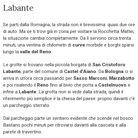
Labante
Se parti dalla Romagna, la strada non è brevissima: quasi due ore
di auto. Ma se ti trovi già in zona per visitare la Rocchetta Mattei,
la situazione cambia completamente. Da lì servono circa trenta
minuti, una ventina di chilometri di
curve
morbide e borghi sparsi
lungo la
valle del Reno
.
Le grotte si trovano nella piccola borgata di
San Cristoforo
Labante
, parte del comune di
Castel d’Aiano
. Da
Bologna
ci si
arriva in un’ora circa passando per
Sasso Marconi
,
Marzabotto
e poi risalendo il
Reno
fino al bivio che porta a
Castelnuovo
e
infine a
Labante
. La grotta non si vede dalla strada, quindi il
riferimento più semplice è la chiesa del paese: proprio davanti c’è
un parcheggio sterrato.
Dal parcheggio parte un sentiero evidente che scende nel bosco.
Bastano pochi minuti per ritrovarsi davanti alla cascata e alla
parete di travertino.