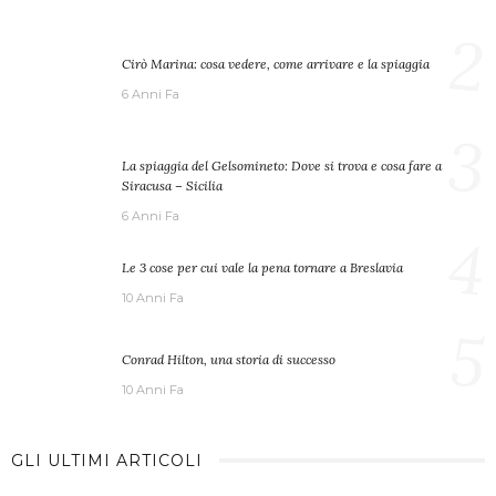
2
Cirò Marina: cosa vedere, come arrivare e la spiaggia
6 Anni Fa
3
La spiaggia del Gelsomineto: Dove si trova e cosa fare a
Siracusa – Sicilia
6 Anni Fa
4
Le 3 cose per cui vale la pena tornare a Breslavia
10 Anni Fa
5
Conrad Hilton, una storia di successo
10 Anni Fa
GLI ULTIMI ARTICOLI