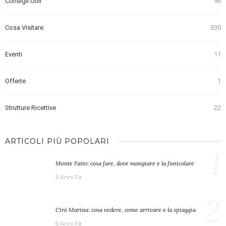
Consigli Utili
96
Cosa Visitare
330
Eventi
11
Offerte
1
Strutture Ricettive
22
ARTICOLI PIÙ POPOLARI
1
Monte Faito: cosa fare, dove mangiare e la funicolare
5 Anni Fa
2
Cirò Marina: cosa vedere, come arrivare e la spiaggia
6 Anni Fa