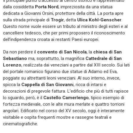
Il principale punto d’accesso al centro storico è rappresentato
dalla cosiddetta
Porta Nord
, impreziosita da una statua
dedicata a Giovanni Orsini, protettore della città. La porta apre
sulla strada principale di
Trogir
, detta
Ulica Kohl-Genscher
.
Questo nome vuole essere un tributo al ministro degli esteri e al
cancelliere tedesco, che per primi proposero il riconoscimento
dell’indipendenza croata ai restanti Paesi europei.
Da non perdere il
convento di San Nicola
, la
chiesa di San
Sebastiano
ma, soprattutto, la magnifica
Cattedrale di San
Lorenzo
, realizzata dai veneziani a partire dal XIII secolo. Sui lati
del portale romanico figurano due statue di Adamo ed Eva,
poggiate su altrettanti leoni veneziani. Al suo interno, invece,
spicca la
Cappella di San Giovann
i, ricca di intarsi e
decorazioni di pregevole fattura. L’edificio che più di tutti rapisce
lo sguardo, però, è il
Castello Camerlengo
, tipico esempio di
fortezza medievale, con le alte mura merlate e quattro torrioni
angolari. Edificato nel corso del XV secolo, oggi è interamente
visitabile e ospita frequenti mostre e rassegne teatrali e
cinematografiche.