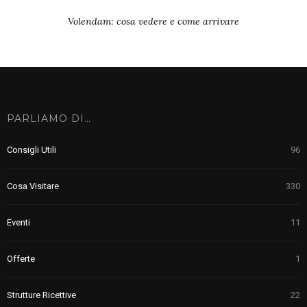
Volendam: cosa vedere e come arrivare
PARLIAMO DI…
Consigli Utili
96
Cosa Visitare
330
Eventi
11
Offerte
1
Strutture Ricettive
22