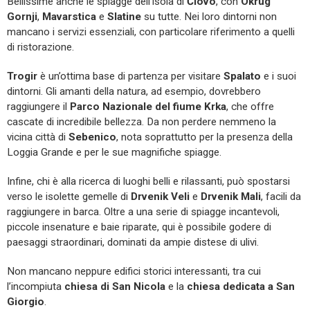
Bellissime anche le spiagge dell’isola di
Čiovo
, con
Okrug
Gornji
,
Mavarstica
e
Slatine
su tutte. Nei loro dintorni non
mancano i servizi essenziali, con particolare riferimento a quelli
di ristorazione.
Trogir
è un’ottima base di partenza per visitare
Spalato
e i suoi
dintorni. Gli amanti della natura, ad esempio, dovrebbero
raggiungere il
Parco Nazionale del fiume Krka
, che offre
cascate di incredibile bellezza. Da non perdere nemmeno la
vicina città di
Sebenico
, nota soprattutto per la presenza della
Loggia Grande e per le sue magnifiche spiagge.
Infine, chi è alla ricerca di luoghi belli e rilassanti, può spostarsi
verso le isolette gemelle di
Drvenik
Veli
e
Drvenik Mali
, facili da
raggiungere in barca. Oltre a una serie di spiagge incantevoli,
piccole insenature e baie riparate, qui è possibile godere di
paesaggi straordinari, dominati da ampie distese di ulivi.
Non mancano neppure edifici storici interessanti, tra cui
l’incompiuta
chiesa di San Nicola
e la
chiesa dedicata a San
Giorgio
.