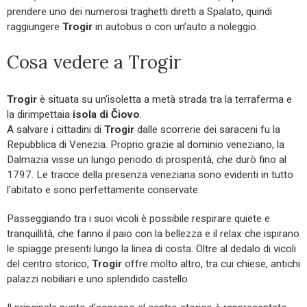
prendere uno dei numerosi traghetti diretti a Spalato, quindi
raggiungere
Trogir
in autobus o con un’auto a noleggio.
Cosa vedere a Trogir
Trogir
è situata su un’isoletta a metà strada tra la terraferma e
la dirimpettaia
isola di Čiovo
.
A salvare i cittadini di
Trogir
dalle scorrerie dei saraceni fu la
Repubblica di Venezia. Proprio grazie al dominio veneziano, la
Dalmazia visse un lungo periodo di prosperità, che durò fino al
1797. Le tracce della presenza veneziana sono evidenti in tutto
l’abitato e sono perfettamente conservate.
Passeggiando tra i suoi vicoli è possibile respirare quiete e
tranquillità, che fanno il paio con la bellezza e il relax che ispirano
le spiagge presenti lungo la linea di costa. Oltre al dedalo di vicoli
del centro storico,
Trogir
offre molto altro, tra cui chiese, antichi
palazzi nobiliari e uno splendido castello.