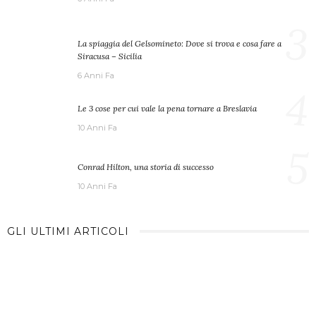
3
La spiaggia del Gelsomineto: Dove si trova e cosa fare a
Siracusa – Sicilia
6 Anni Fa
4
Le 3 cose per cui vale la pena tornare a Breslavia
10 Anni Fa
5
Conrad Hilton, una storia di successo
10 Anni Fa
GLI ULTIMI ARTICOLI