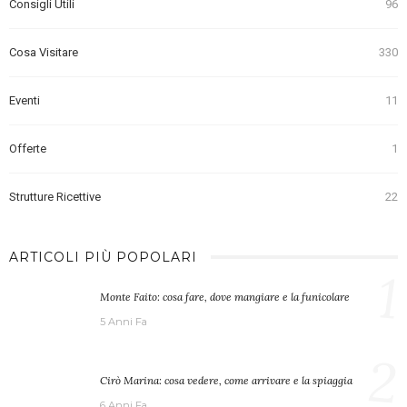
Consigli Utili
96
Cosa Visitare
330
Eventi
11
Offerte
1
Strutture Ricettive
22
ARTICOLI PIÙ POPOLARI
1
Monte Faito: cosa fare, dove mangiare e la funicolare
5 Anni Fa
2
Cirò Marina: cosa vedere, come arrivare e la spiaggia
6 Anni Fa