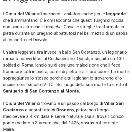
I
Ciciu del Villar
affascinano i visitatori anche per le
leggende
che li ammantano. C’è chi racconta che questi funghi di roccia
non siano altro che le
masche
. Ossia le streghe trasformate in
pietra durante un uragano abbattutosi nel bel mezzo di un sabba
al cospetto del Diavolo.
Un’altra leggenda tira invece in ballo San Costanzo, un legionario
romano convertitosi al Cristianesimo. Questi, inseguito da 100
soldati di Roma, lanciò su di essi una maledizione che li fece
tramutare tutti in pietra, come di pietra era il loro cuore. La morte
sopraggiunse lo stesso perché altri legionari lo trovarono e lo
uccisero nel secolo IV d.C.. Sul luogo della sua morte fu eretto il
Santuario di San Costanzo al Monte
.
I
Ciciu del Villar
si trovano a un passo dal borgo di
Villar San
Costanzo
e soprattutto di
Dronero
, pittoresco borgo
medioevale a 4 km dalla Riserva Naturale. Qui si trova l’iconico
ponte merlato a 3 arcate che, dal 1428, sovrasta il torrente
Maira.