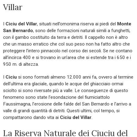
Villar
I
Ciciu del Villar
, situati nell’omonima riserva ai piedi del
Monte
San Bernardo
, sono delle formazioni naturali simili a funghetti,
con il gambo costituito da terra e detriti. Il cappello non è altro
che un masso erratico che col suo peso non ha fatto altro che
proteggere l’intero pinnacolo nel corso dei secoli. Se ne contano
all’incirca 400 e si trovano in un’area che si estende tra i 650 e i
950 m. di altezza.
I
Ciciu
si sono formati almeno 12.000 anni fa, ovvero al termine
dell’ultima era glaciale, quando le acque del ghiacciaio ormai
sciolto si sono riversate più a valle. Le conseguenze di questo
fenomeno sono state l’esondazione del fiumiciattolo
Faussimagna, l’erosione delle falde del San Bernardo e l’arrivo a
valle di grandi quantità di detriti. Questi ultimi, col tempo, si
compattarono dando vita ai
Ciciu del Villar
.
La Riserva Naturale dei Ciuciu del