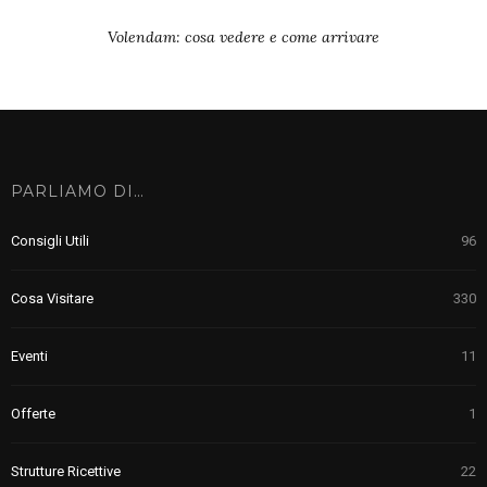
Volendam: cosa vedere e come arrivare
PARLIAMO DI…
Consigli Utili
96
Cosa Visitare
330
Eventi
11
Offerte
1
Strutture Ricettive
22