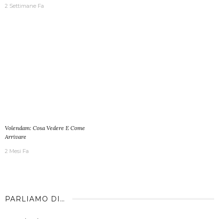
2 Settimane Fa
Volendam: Cosa Vedere E Come
Arrivare
2 Mesi Fa
PARLIAMO DI…