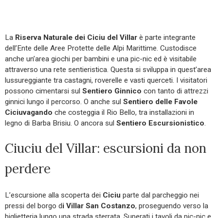
La
Riserva Naturale dei Ciciu del Villar
è parte integrante
dell’Ente delle Aree Protette delle Alpi Marittime. Custodisce
anche un’area giochi per bambini e una pic-nic ed è visitabile
attraverso una rete sentieristica. Questa si sviluppa in quest’area
lussureggiante tra castagni, roverelle e vasti querceti. I visitatori
possono cimentarsi sul
Sentiero Ginnico
con tanto di attrezzi
ginnici lungo il percorso. O anche sul
Sentiero delle Favole
Ciciuvagando
che costeggia il Rio Bello, tra installazioni in
legno di Barba Brisiu. O ancora sul
Sentiero Escursionistico
.
Ciuciu del Villar: escursioni da non
perdere
L’escursione alla scoperta dei
Ciciu
parte dal parcheggio nei
pressi del borgo d
i Villar San Costanzo
, proseguendo verso la
biglietteria lungo una strada sterrata. Superati i tavoli da pic-nic e