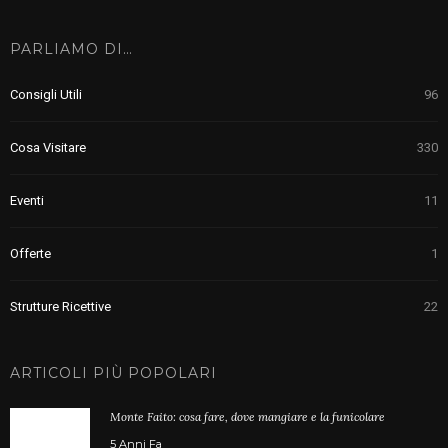
PARLIAMO DI…
Consigli Utili
96
Cosa Visitare
330
Eventi
11
Offerte
1
Strutture Ricettive
22
ARTICOLI PIÙ POPOLARI
Monte Faito: cosa fare, dove mangiare e la funicolare
5 Anni Fa