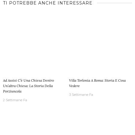
TI POTREBBE ANCHE INTERESSARE
Ad Assisi C’è Una Chiesa Dentro
Villa Torlonia A Roma: Storia E Cosa
Un’altra Chiesa: La Storia Della
Vedere
Porziuncola
3 Settimane Fa
2 Settimane Fa