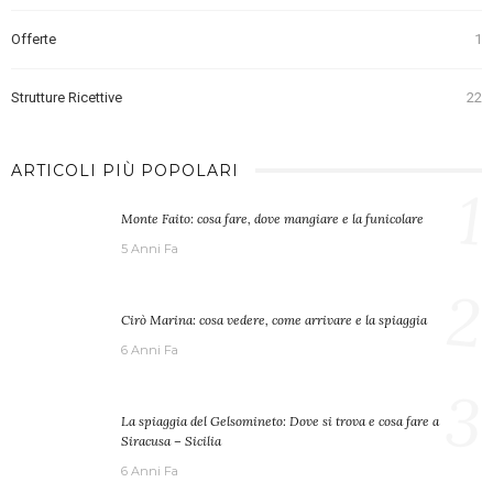
Offerte
1
Strutture Ricettive
22
ARTICOLI PIÙ POPOLARI
1
Monte Faito: cosa fare, dove mangiare e la funicolare
5 Anni Fa
2
Cirò Marina: cosa vedere, come arrivare e la spiaggia
6 Anni Fa
3
La spiaggia del Gelsomineto: Dove si trova e cosa fare a
Siracusa – Sicilia
6 Anni Fa