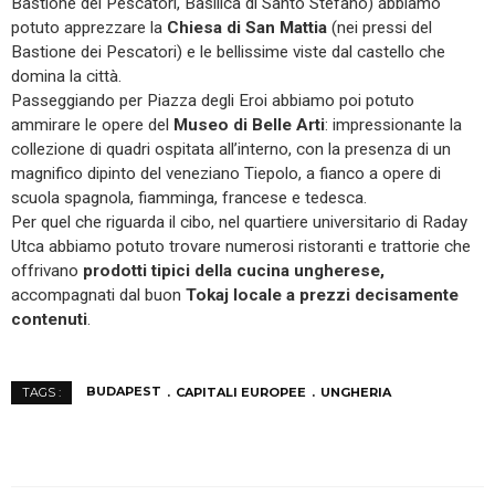
Bastione dei Pescatori, Basilica di Santo Stefano) abbiamo
potuto apprezzare la
Chiesa di San Mattia
(nei pressi del
Bastione dei Pescatori) e le bellissime viste dal castello che
domina la città.
Passeggiando per Piazza degli Eroi abbiamo poi potuto
ammirare le opere del
Museo di Belle Arti
: impressionante la
collezione di quadri ospitata all’interno, con la presenza di un
magnifico dipinto del veneziano Tiepolo, a fianco a opere di
scuola spagnola, fiamminga, francese e tedesca.
Per quel che riguarda il cibo, nel quartiere universitario di Raday
Utca abbiamo potuto trovare numerosi ristoranti e trattorie che
offrivano
prodotti tipici della cucina ungherese,
accompagnati dal buon
Tokaj locale a prezzi decisamente
contenuti
.
BUDAPEST
CAPITALI EUROPEE
UNGHERIA
TAGS :