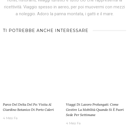
hotel, ristoranti, villaggi turistici e tutto ciò che rappresenta la
ricettività. Viaggio spesso in aereo, per poi muovermi con mezzi
a noleggio. Adoro la panna montata, i gatti e il mare.
TI POTREBBE ANCHE INTERESSARE
Parco Del Delta Del Po: Visita Al
Viaggi Di Lavoro Prolungati: Come
Giardino Botanico Di Porto Caleri
Gestire La Mobilità Quando Si È Fuori
Sede Per Settimane
4 Mesi Fa
4 Mesi Fa