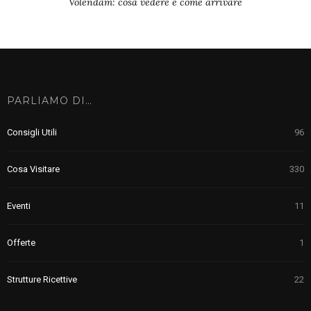
Volendam: cosa vedere e come arrivare
PARLIAMO DI…
Consigli Utili
96
Cosa Visitare
330
Eventi
11
Offerte
1
Strutture Ricettive
22