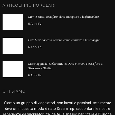
ARTICOLI PIÙ POPOLARI
Monte Faito: cosa fare, dove mangiare e la funicolare
5 Anni Fa
Cirò Marina: cosa vedere, come arrivare e la spiaggia
6 Anni Fa
La spiaggia del Gelsomineto: Dove si trova e cosa fare a
Siracusa – Sicilia
6 Anni Fa
CHI SIAMO
Siamo un gruppo di viaggiatori, con lavori e passioni, totalmente
diversi. In questo modo è nato DreamTrip: raccontare le nostre
esperienze da viaggiatori ‘fai da te’, a spasso per l’Italia e l’Europa.