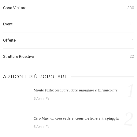
Cosa Visitare
330
Eventi
11
Offerte
1
Strutture Ricettive
22
ARTICOLI PIÙ POPOLARI
1
Monte Faito: cosa fare, dove mangiare e la funicolare
5 Anni Fa
2
Cirò Marina: cosa vedere, come arrivare e la spiaggia
6 Anni Fa