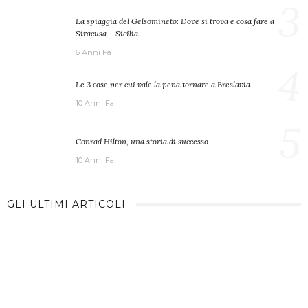
3
La spiaggia del Gelsomineto: Dove si trova e cosa fare a
Siracusa – Sicilia
6 Anni Fa
4
Le 3 cose per cui vale la pena tornare a Breslavia
10 Anni Fa
5
Conrad Hilton, una storia di successo
10 Anni Fa
GLI ULTIMI ARTICOLI