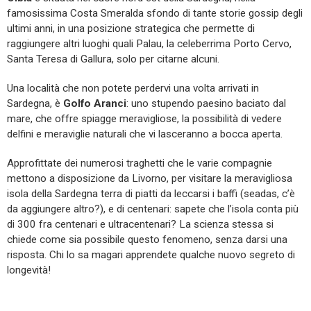
famosissima Costa Smeralda sfondo di tante storie gossip degli
ultimi anni, in una posizione strategica che permette di
raggiungere altri luoghi quali Palau, la celeberrima Porto Cervo,
Santa Teresa di Gallura, solo per citarne alcuni.
Una località che non potete perdervi una volta arrivati in
Sardegna, è
Golfo Aranci
: uno stupendo paesino baciato dal
mare, che offre spiagge meravigliose, la possibilità di vedere
delfini e meraviglie naturali che vi lasceranno a bocca aperta.
Approfittate dei numerosi traghetti che le varie compagnie
mettono a disposizione da Livorno, per visitare la meravigliosa
isola della Sardegna terra di piatti da leccarsi i baffi (seadas, c’è
da aggiungere altro?), e di centenari: sapete che l’isola conta più
di 300 fra centenari e ultracentenari? La scienza stessa si
chiede come sia possibile questo fenomeno, senza darsi una
risposta. Chi lo sa magari apprendete qualche nuovo segreto di
longevità!