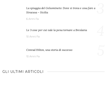
3
La spiaggia del Gelsomineto: Dove si trova e cosa fare a
Siracusa – Sicilia
6 Anni Fa
4
Le 3 cose per cui vale la pena tornare a Breslavia
10 Anni Fa
5
Conrad Hilton, una storia di successo
10 Anni Fa
GLI ULTIMI ARTICOLI