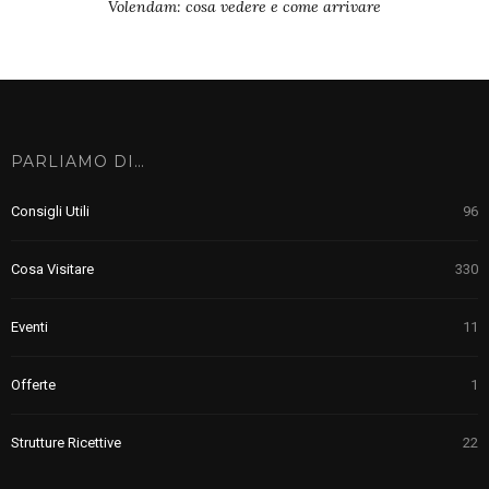
Volendam: cosa vedere e come arrivare
PARLIAMO DI…
Consigli Utili
96
Cosa Visitare
330
Eventi
11
Offerte
1
Strutture Ricettive
22