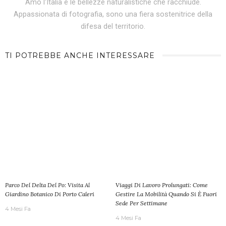
Amo l'Italia e le bellezze naturalistiche che racchiude.
Appassionata di fotografia, sono una fiera sostenitrice della
difesa del territorio.
TI POTREBBE ANCHE INTERESSARE
Parco Del Delta Del Po: Visita Al
Viaggi Di Lavoro Prolungati: Come
Giardino Botanico Di Porto Caleri
Gestire La Mobilità Quando Si È Fuori
Sede Per Settimane
4 Mesi Fa
4 Mesi Fa