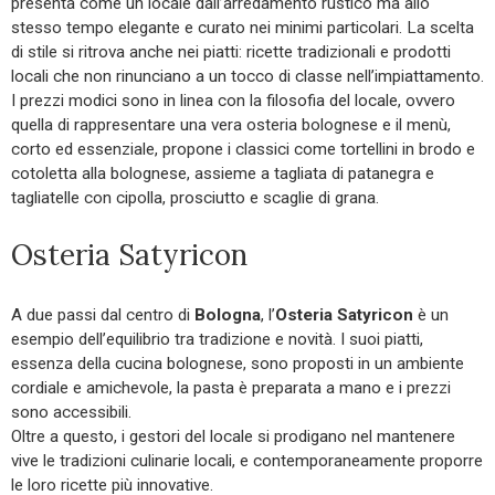
presenta come un locale dall’arredamento rustico ma allo
stesso tempo elegante e curato nei minimi particolari. La scelta
di stile si ritrova anche nei piatti: ricette tradizionali e prodotti
locali che non rinunciano a un tocco di classe nell’impiattamento.
I prezzi modici sono in linea con la filosofia del locale, ovvero
quella di rappresentare una vera osteria bolognese e il menù,
corto ed essenziale, propone i classici come tortellini in brodo e
cotoletta alla bolognese, assieme a tagliata di patanegra e
tagliatelle con cipolla, prosciutto e scaglie di grana.
Osteria Satyricon
A due passi dal centro di
Bologna
, l’
Osteria Satyricon
è un
esempio dell’equilibrio tra tradizione e novità. I suoi piatti,
essenza della cucina bolognese, sono proposti in un ambiente
cordiale e amichevole, la pasta è preparata a mano e i prezzi
sono accessibili.
Oltre a questo, i gestori del locale si prodigano nel mantenere
vive le tradizioni culinarie locali, e contemporaneamente proporre
le loro ricette più innovative.