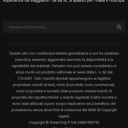
esperienze da viaggiatori ‘fai da te’, a spasso per l’Italia e l’Europa.
Questo sito non costituisce testata giornalistica e non ha carattere
periodico essendo aggiornato secondo la disponibilità e la
reperibilità dei materiali. Pertanto non può essere considerato in
alcun modo un prodotto editoriale ai sensi della L. n. 62 del
7/3/2001. Tutti i marchi riportati appartengono ai legittimi
proprietari; marchi di terzi, nomi di prodotti, nomi commerciali,
nomi corporativi e società citati possono essere marchi di
proprietà dei rispettivi titolari o marchi registrati d’altre società e
sono stati utilizzati a puro scopo esplicativo ed a beneficio del
possessore, senza alcun fine di violazione dei diritti di Copyright
vigenti.
Copyright © DreamTrip P. IVA 04681990752