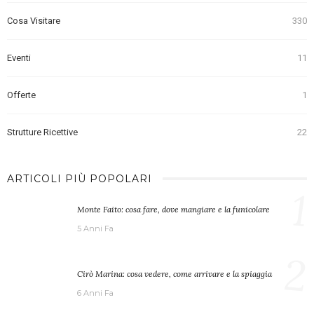
Cosa Visitare
330
Eventi
11
Offerte
1
Strutture Ricettive
22
ARTICOLI PIÙ POPOLARI
1
Monte Faito: cosa fare, dove mangiare e la funicolare
5 Anni Fa
2
Cirò Marina: cosa vedere, come arrivare e la spiaggia
6 Anni Fa