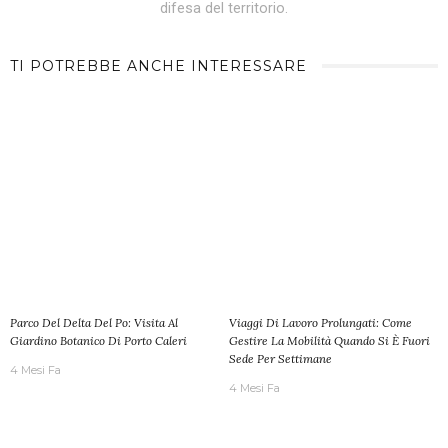
difesa del territorio.
TI POTREBBE ANCHE INTERESSARE
Parco Del Delta Del Po: Visita Al
Viaggi Di Lavoro Prolungati: Come
Giardino Botanico Di Porto Caleri
Gestire La Mobilità Quando Si È Fuori
Sede Per Settimane
4 Mesi Fa
4 Mesi Fa