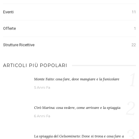
Eventi
11
Offerte
1
Strutture Ricettive
22
ARTICOLI PIÙ POPOLARI
1
Monte Faito: cosa fare, dove mangiare e la funicolare
5 Anni Fa
2
Cirò Marina: cosa vedere, come arrivare e la spiaggia
6 Anni Fa
3
La spiaggia del Gelsomineto: Dove si trova e cosa fare a