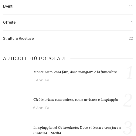
Eventi
11
Offerte
1
Strutture Ricettive
22
ARTICOLI PIÙ POPOLARI
1
Monte Faito: cosa fare, dove mangiare e la funicolare
5 Anni Fa
2
Cirò Marina: cosa vedere, come arrivare e la spiaggia
6 Anni Fa
3
La spiaggia del Gelsomineto: Dove si trova e cosa fare a
Siracusa – Sicilia