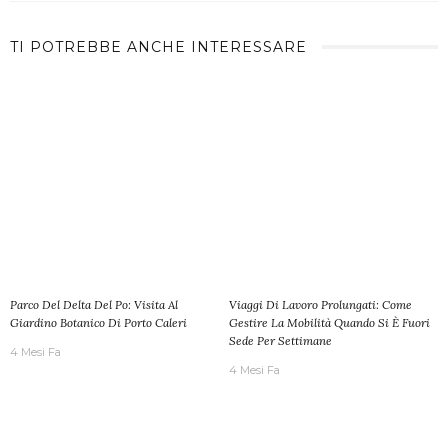
TI POTREBBE ANCHE INTERESSARE
Parco Del Delta Del Po: Visita Al
Viaggi Di Lavoro Prolungati: Come
Giardino Botanico Di Porto Caleri
Gestire La Mobilità Quando Si È Fuori
Sede Per Settimane
4 Mesi Fa
4 Mesi Fa