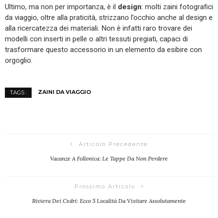
Ultimo, ma non per importanza, è il
design
: molti zaini fotografici
da viaggio, oltre alla praticità, strizzano l’occhio anche al design e
alla ricercatezza dei materiali. Non è infatti raro trovare dei
modelli con inserti in pelle o altri tessuti pregiati, capaci di
trasformare questo accessorio in un elemento da esibire con
orgoglio.
ZAINI DA VIAGGIO
TAGS :
Articolo Precedente
Vacanze A Follonica: Le Tappe Da Non Perdere
Prossimo Articolo
Riviera Dei Cedri: Ecco 5 Località Da Visitare Assolutamente