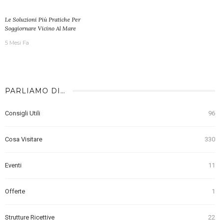
Le Soluzioni Più Pratiche Per
Soggiornare Vicino Al Mare
5 Mesi Fa
PARLIAMO DI…
Consigli Utili
96
Cosa Visitare
330
Eventi
11
Offerte
1
Strutture Ricettive
22