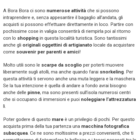
A Bora Bora ci sono
numerose attività
che si possono
intraprendere e, senza appesantire il bagaglio all’andata, gli
acquisti si possono effettuare direttamente in loco. Partire con
pochissime cose in valigia consentirà di riempirla poi al ritorno
con lo
shopping
in questa località turistica. Sono tantissimi
anche gli
originali oggettini di artigianato
locale da acquistare
come
souvenir per parenti e amici
!
Molto utili sono le
scarpe da scoglio
per poterti muovere
liberamente sugli atolli, ma anche quando farai
snorkeling
. Per
questa attività ti servono anche una muta leggera e la maschera.
Se la tua intenzione è quella di andare a fondo avrai bisogno
anche delle
pinne
, ma sono presenti sull’isola numerosi centri
che si occupano di immersioni e puoi
noleggiare l’attrezzatura
lì.
Poter godere di questo
mare
è un privilegio di pochi. Per questo
acquista prima della tua partenza una
macchina fotografica
subacquea
. Ce ne sono moltissime a prezzi convenienti, che ti