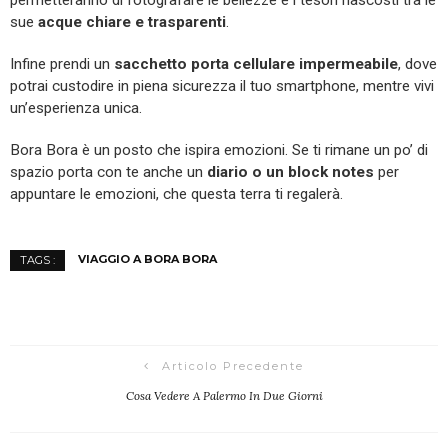
permetteranno di fotografare le bellezze e i tesori nascosti tra le
sue
acque chiare e trasparenti
.
Infine prendi un
sacchetto porta cellulare impermeabile
, dove
potrai custodire in piena sicurezza il tuo smartphone, mentre vivi
un’esperienza unica.
Bora Bora è un posto che ispira emozioni. Se ti rimane un po’ di
spazio porta con te anche un
diario o un block notes
per
appuntare le emozioni, che questa terra ti regalerà.
VIAGGIO A BORA BORA
TAGS :
Articolo Precedente
Cosa Vedere A Palermo In Due Giorni