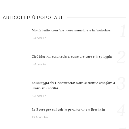
ARTICOLI PIÙ POPOLARI
1
Monte Faito: cosa fare, dove mangiare e la funicolare
5 Anni Fa
2
Cirò Marina: cosa vedere, come arrivare e la spiaggia
6 Anni Fa
3
La spiaggia del Gelsomineto: Dove si trova e cosa fare a
Siracusa – Sicilia
6 Anni Fa
4
Le 3 cose per cui vale la pena tornare a Breslavia
10 Anni Fa