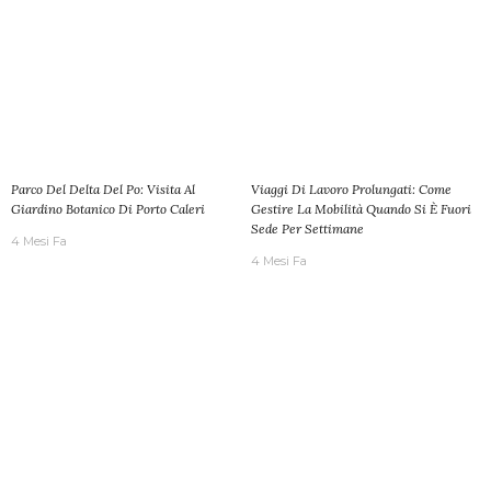
Parco Del Delta Del Po: Visita Al
Viaggi Di Lavoro Prolungati: Come
Giardino Botanico Di Porto Caleri
Gestire La Mobilità Quando Si È Fuori
Sede Per Settimane
4 Mesi Fa
4 Mesi Fa