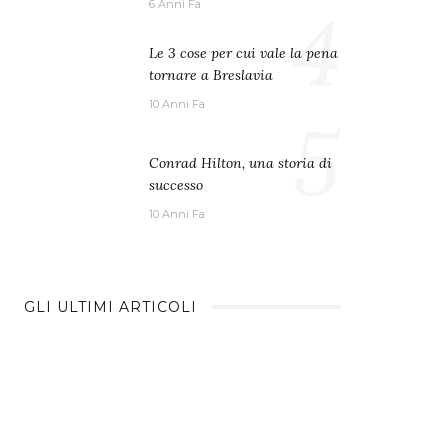
4
6 Anni Fa
Le 3 cose per cui vale la pena
tornare a Breslavia
10 Anni Fa
5
Conrad Hilton, una storia di
successo
10 Anni Fa
GLI ULTIMI ARTICOLI