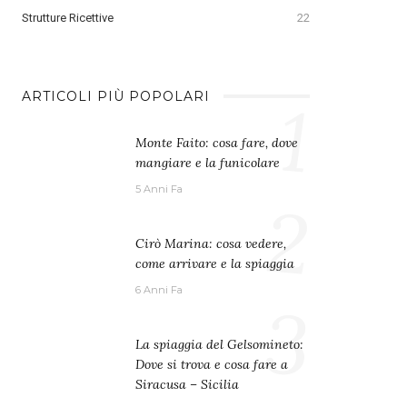
Strutture Ricettive
22
1
ARTICOLI PIÙ POPOLARI
Monte Faito: cosa fare, dove
mangiare e la funicolare
5 Anni Fa
2
Cirò Marina: cosa vedere,
come arrivare e la spiaggia
6 Anni Fa
3
La spiaggia del Gelsomineto:
Dove si trova e cosa fare a
Siracusa – Sicilia