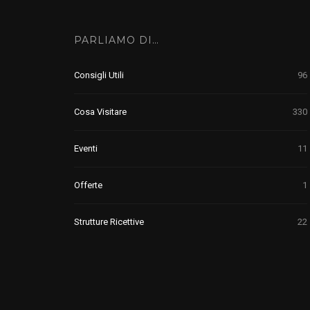
PARLIAMO DI…
Consigli Utili
96
Cosa Visitare
330
Eventi
11
Offerte
1
Strutture Ricettive
22