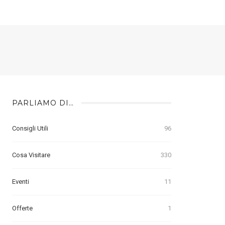
PARLIAMO DI…
Consigli Utili
96
Cosa Visitare
330
Eventi
11
Offerte
1