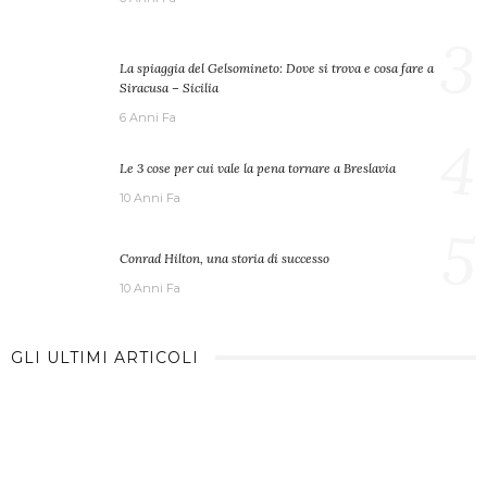
3
La spiaggia del Gelsomineto: Dove si trova e cosa fare a
Siracusa – Sicilia
6 Anni Fa
4
Le 3 cose per cui vale la pena tornare a Breslavia
10 Anni Fa
5
Conrad Hilton, una storia di successo
10 Anni Fa
GLI ULTIMI ARTICOLI