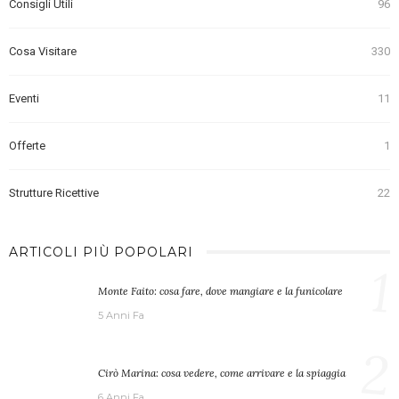
Consigli Utili
96
Cosa Visitare
330
Eventi
11
Offerte
1
Strutture Ricettive
22
ARTICOLI PIÙ POPOLARI
1
Monte Faito: cosa fare, dove mangiare e la funicolare
5 Anni Fa
2
Cirò Marina: cosa vedere, come arrivare e la spiaggia
6 Anni Fa