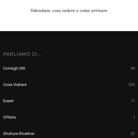
Volendam: cosa vedere e come arrivare
PARLIAMO DI…
Consigli Utili
96
Cosa Visitare
330
Eventi
11
Offerte
1
Strutture Ricettive
22