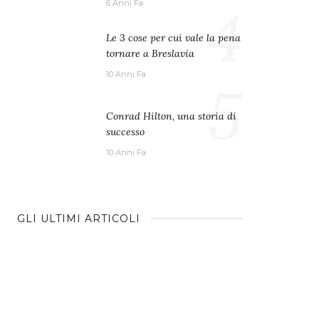
4
6 Anni Fa
Le 3 cose per cui vale la pena
tornare a Breslavia
10 Anni Fa
5
Conrad Hilton, una storia di
successo
10 Anni Fa
GLI ULTIMI ARTICOLI