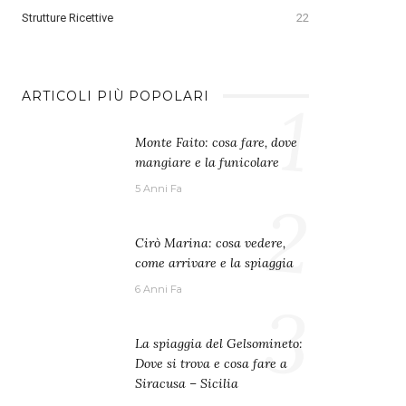
Strutture Ricettive
22
1
ARTICOLI PIÙ POPOLARI
Monte Faito: cosa fare, dove
mangiare e la funicolare
5 Anni Fa
2
Cirò Marina: cosa vedere,
come arrivare e la spiaggia
6 Anni Fa
3
La spiaggia del Gelsomineto:
Dove si trova e cosa fare a
Siracusa – Sicilia