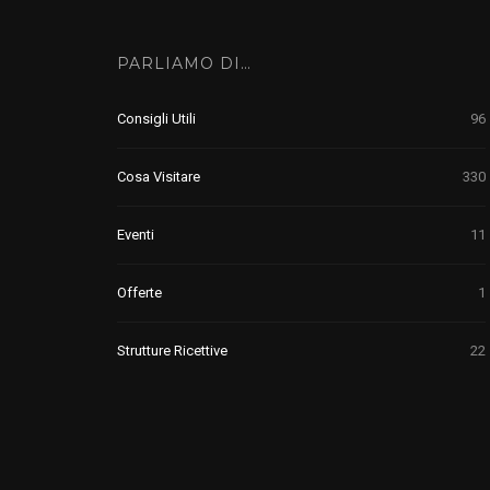
PARLIAMO DI…
Consigli Utili
96
Cosa Visitare
330
Eventi
11
Offerte
1
Strutture Ricettive
22