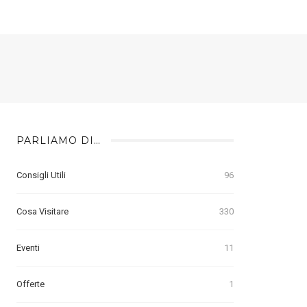
PARLIAMO DI…
Consigli Utili
96
Cosa Visitare
330
Eventi
11
Offerte
1