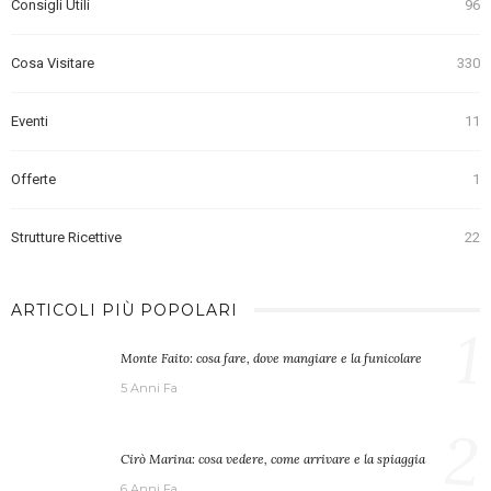
Consigli Utili
96
Cosa Visitare
330
Eventi
11
Offerte
1
Strutture Ricettive
22
ARTICOLI PIÙ POPOLARI
1
Monte Faito: cosa fare, dove mangiare e la funicolare
5 Anni Fa
2
Cirò Marina: cosa vedere, come arrivare e la spiaggia
6 Anni Fa