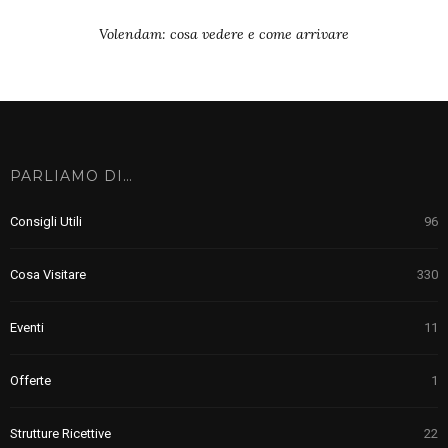
Volendam: cosa vedere e come arrivare
PARLIAMO DI…
Consigli Utili
96
Cosa Visitare
330
Eventi
11
Offerte
1
Strutture Ricettive
22