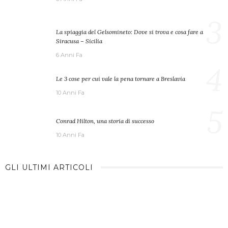
3
La spiaggia del Gelsomineto: Dove si trova e cosa fare a
Siracusa – Sicilia
6 Anni Fa
4
Le 3 cose per cui vale la pena tornare a Breslavia
10 Anni Fa
5
Conrad Hilton, una storia di successo
10 Anni Fa
GLI ULTIMI ARTICOLI