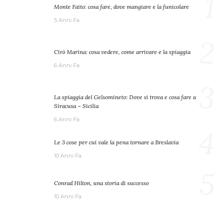
1
Monte Faito: cosa fare, dove mangiare e la funicolare
5 Anni Fa
2
Cirò Marina: cosa vedere, come arrivare e la spiaggia
6 Anni Fa
3
La spiaggia del Gelsomineto: Dove si trova e cosa fare a
Siracusa – Sicilia
6 Anni Fa
4
Le 3 cose per cui vale la pena tornare a Breslavia
10 Anni Fa
5
Conrad Hilton, una storia di successo
10 Anni Fa