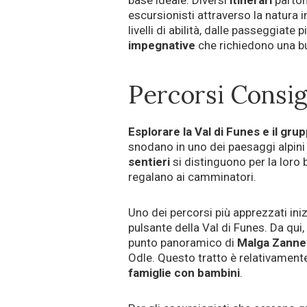
base ideale. Diversi
itinerari
parton
escursionisti attraverso la natura i
livelli di abilità, dalle passeggiate p
impegnative
che richiedono una bu
Percorsi Consigl
Esplorare la Val di Funes e il gru
snodano in uno dei paesaggi alpini p
sentieri
si distinguono per la loro 
regalano ai camminatori.
Uno dei percorsi più apprezzati ini
pulsante della Val di Funes. Da qui
punto panoramico di
Malga Zanne
Odle. Questo tratto è relativamen
famiglie con bambini
.