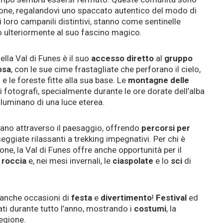
zione, regalandovi uno spaccato autentico del modo di
 i loro campanili distintivi, stanno come sentinelle
o ulteriormente al suo fascino magico.
ella Val di Funes è il suo
accesso diretto
al
gruppo
osa
, con le sue cime frastagliate che perforano il cielo,
 e le foreste fitte alla sua base. Le
montagne delle
fotografi, specialmente durante le ore dorate dell’alba
lluminano di una luce eterea.
ano attraverso il paesaggio, offrendo
percorsi per
seggiate rilassanti a trekking impegnativi. Per chi è
one, la Val di Funes offre anche opportunità per il
 roccia
e, nei mesi invernali, le
ciaspolate
e lo
sci
di
eanche occasioni di
festa
e
divertimento
!
Festival
ed
i durante tutto l’anno, mostrando i
costumi
, la
regione.