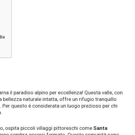
dle
arna il paradiso alpino per eccellenza! Questa valle, con
a bellezza naturale intatta, offre un rifugio tranquillo
a. Per questo è considerata un luogo prezioso per chi
.
o, ospita piccoli villaggi pittoreschi come
Santa
tempo sembra essersi fermato. Queste comunità sono