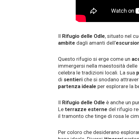
Il
Rifugio delle Odle
, situato nel c
ambite
dagli amanti dell’
escursio
Questo rifugio si erge come un
ac
immergersi nella maestosità delle
celebra le tradizioni locali. La sua
p
di
sentieri
che si snodano attraver
partenza ideale
per esplorare la b
Il
Rifugio delle Odle
è anche un pun
Le
terrazze
esterne
del rifugio r
il tramonto che tinge di rosa le cim
Per coloro che desiderano esplorare