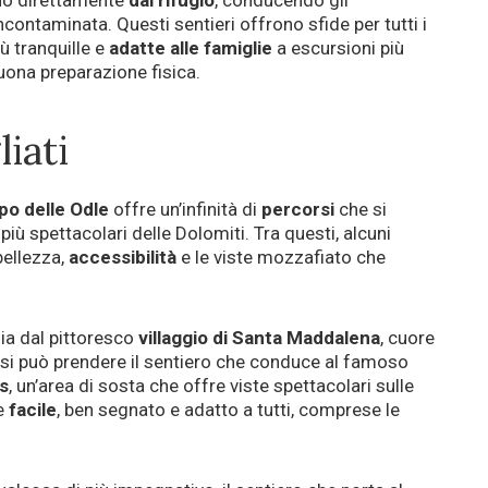
o direttamente
dal rifugio
, conducendo gli
ncontaminata. Questi sentieri offrono sfide per tutti i
iù tranquille e
adatte alle famiglie
a escursioni più
ona preparazione fisica.
iati
ppo delle Odle
offre un’infinità di
percorsi
che si
iù spettacolari delle Dolomiti. Tra questi, alcuni
bellezza,
accessibilità
e le viste mozzafiato che
zia dal pittoresco
villaggio di Santa Maddalena
, cuore
, si può prendere il sentiero che conduce al famoso
s
, un’area di sosta che offre viste spettacolari sulle
te
facile
, ben segnato e adatto a tutti, comprese le