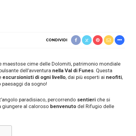
CONDIVIDI
 le maestose cime delle Dolomiti, patrimonio mondiale
 pulsante dell’avventura
nella Val di Funes
. Questa
e
escursionisti di ogni livello
, dai più esperti ai
neofiti
,
so paesaggi da sogno!
t’angolo paradisiaco, percorrendo
sentieri
che si
 a giungere al caloroso
benvenuto
del Rifugio delle