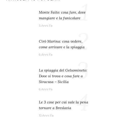
1
Monte Faito: cosa fare, dove
mangiare e la funicolare
5 Anni Fa
2
Cirò Marina: cosa vedere,
come arrivare e la spiaggia
6 Anni Fa
3
La spiaggia del Gelsomineto:
Dove si trova e cosa fare a
Siracusa – Sicilia
4
6 Anni Fa
Le 3 cose per cui vale la pena
tornare a Breslavia
10 Anni Fa