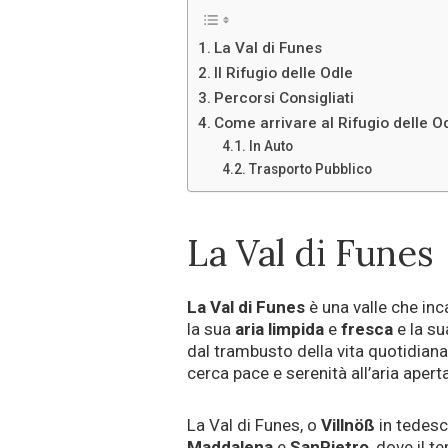
La Val di Funes
Il Rifugio delle Odle
Percorsi Consigliati
Come arrivare al Rifugio delle O
In Auto
Trasporto Pubblico
La Val di Funes
La Val di Funes
è una valle che inc
la sua
aria limpida
e
fresca
e la su
dal trambusto della vita quotidian
cerca pace e serenità all’aria aperta
La Val di Funes, o
Villnöß
in tedesc
Maddalena
e
San
Pietro
, dove il 