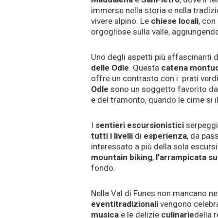
immerse nella storia e nella tradi
vivere alpino. Le
chiese
locali
, con
orgogliose sulla valle, aggiungend
Uno degli aspetti più affascinanti d
delle
Odle
. Questa
catena
montu
offre un contrasto con i prati verdi
Odle
sono un soggetto favorito dai 
e del tramonto, quando le cime si i
I
sentieri
escursionistici
serpeggi
tutti i livelli
di
esperienza
, da pas
interessato a più della sola escursi
mountain
biking
,
l’arrampicata su
fondo.
Nella Val di Funes non mancano n
eventi
tradizionali
vengono celebrat
musica
e le delizie
culinarie
della 