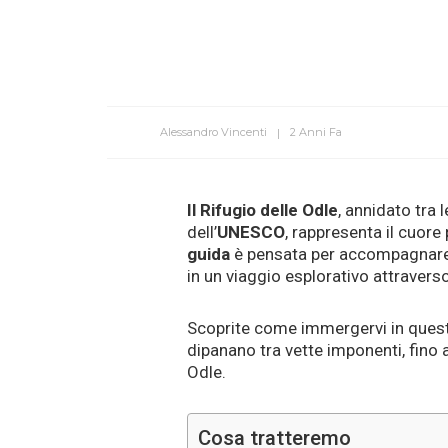
Alessandro Vincenti
2 Anni Fa
Il Rifugio delle Odle
, annidato tra
dell’
UNESCO
, rappresenta il cuore
guida
è pensata per accompagnar
in un viaggio esplorativo attraver
Scoprite come immergervi in ques
dipanano tra vette imponenti, fino
Odle.
Cosa tratteremo