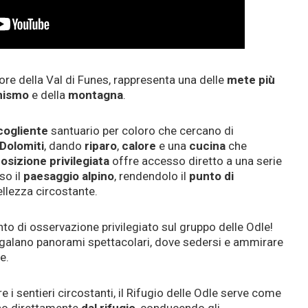
uore della Val di Funes, rappresenta una delle
mete più
nismo
e della
montagna
.
cogliente
santuario per coloro che cercano di
Dolomiti
, dando
riparo
,
calore
e una
cucina
che
osizione privilegiata
offre accesso diretto a una serie
so il
paesaggio
alpino
, rendendolo il
punto di
ellezza circostante.
to di osservazione privilegiato sul gruppo delle Odle!
egalano panorami spettacolari, dove sedersi e ammirare
e.
 i sentieri circostanti, il Rifugio delle Odle serve come