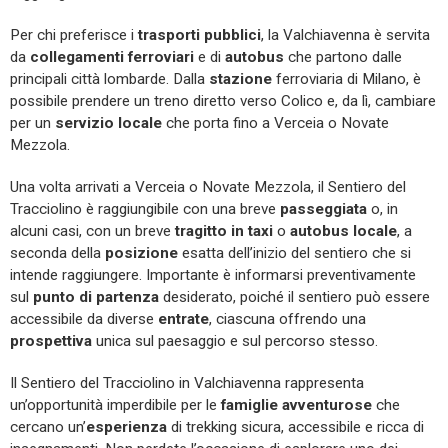
Per chi preferisce i
trasporti
pubblici
, la Valchiavenna è servita
da
collegamenti
ferroviari
e di
autobus
che partono dalle
principali città lombarde. Dalla
stazione
ferroviaria di Milano, è
possibile prendere un treno diretto verso Colico e, da lì, cambiare
per un
servizio locale
che porta fino a Verceia o Novate
Mezzola.
Una volta arrivati a Verceia o Novate Mezzola, il Sentiero del
Tracciolino è raggiungibile con una breve
passeggiata
o, in
alcuni casi, con un breve
tragitto in taxi
o
autobus locale
, a
seconda della
posizione
esatta dell’inizio del sentiero che si
intende raggiungere. Importante è informarsi preventivamente
sul
punto di partenza
desiderato, poiché il sentiero può essere
accessibile da diverse
entrate
, ciascuna offrendo una
prospettiva
unica sul paesaggio e sul percorso stesso.
Il Sentiero del Tracciolino in Valchiavenna rappresenta
un’opportunità imperdibile per le
famiglie avventurose
che
cercano un’
esperienza
di trekking sicura, accessibile e ricca di