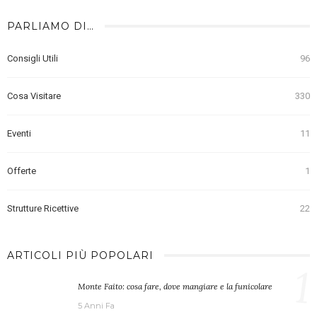
PARLIAMO DI…
Consigli Utili
96
Cosa Visitare
330
Eventi
11
Offerte
1
Strutture Ricettive
22
ARTICOLI PIÙ POPOLARI
1
Monte Faito: cosa fare, dove mangiare e la funicolare
5 Anni Fa