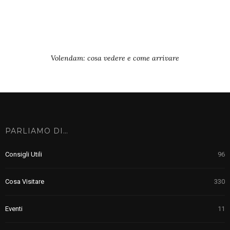
Volendam: cosa vedere e come arrivare
PARLIAMO DI…
Consigli Utili
96
Cosa Visitare
330
Eventi
11