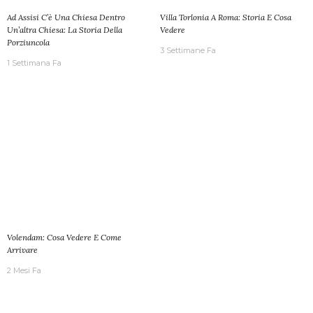
Ad Assisi C’è Una Chiesa Dentro
Villa Torlonia A Roma: Storia E Cosa
Un’altra Chiesa: La Storia Della
Vedere
Porziuncola
3 Settimane Fa
1 Settimana Fa
Volendam: Cosa Vedere E Come
Arrivare
2 Mesi Fa