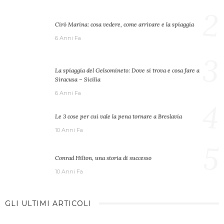
2
Cirò Marina: cosa vedere, come arrivare e la spiaggia
6 Anni Fa
3
La spiaggia del Gelsomineto: Dove si trova e cosa fare a
Siracusa – Sicilia
6 Anni Fa
4
Le 3 cose per cui vale la pena tornare a Breslavia
10 Anni Fa
5
Conrad Hilton, una storia di successo
10 Anni Fa
GLI ULTIMI ARTICOLI