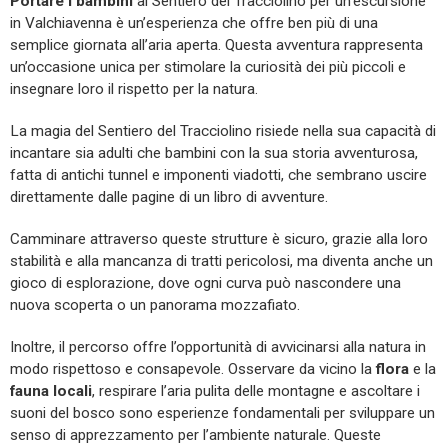
Portare i bambini
al Sentiero del Tracciolino per un’escursione
in Valchiavenna è un’esperienza che offre ben più di una
semplice giornata all’aria aperta. Questa avventura rappresenta
un’occasione unica per stimolare la curiosità dei più piccoli e
insegnare loro il rispetto per la natura.
La magia del Sentiero del Tracciolino risiede nella sua capacità di
incantare sia adulti che bambini con la sua storia avventurosa,
fatta di antichi tunnel e imponenti viadotti, che sembrano uscire
direttamente dalle pagine di un libro di avventure.
Camminare attraverso queste strutture è sicuro, grazie alla loro
stabilità e alla mancanza di tratti pericolosi, ma diventa anche un
gioco di esplorazione, dove ogni curva può nascondere una
nuova scoperta o un panorama mozzafiato.
Inoltre, il percorso offre l’opportunità di avvicinarsi alla natura in
modo rispettoso e consapevole. Osservare da vicino la
flora
e la
fauna
locali
, respirare l’aria pulita delle montagne e ascoltare i
suoni del bosco sono esperienze fondamentali per sviluppare un
senso di apprezzamento per l’ambiente naturale. Queste