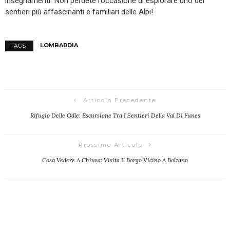
insegnamenti. Non perdete l’occasione di esplorare uno dei
sentieri più affascinanti e familiari delle Alpi!
LOMBARDIA
TAGS :
Articolo Precedente
Rifugio Delle Odle: Escursione Tra I Sentieri Della Val Di Funes
Prossimo Articolo
Cosa Vedere A Chiusa: Visita Il Borgo Vicino A Bolzano