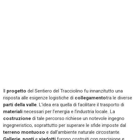
Il
progetto
del Sentiero del Tracciolino fu innanzitutto una
risposta alle esigenze logistiche di
collegamento
tra le diverse
parti della valle
. L’idea era quella di facilitare il trasporto di
materiali
necessari per l’energia e l’industria locale. La
costruzione
di tale percorso richiese un notevole ingegno
ingegneristico, soprattutto per superare le sfide imposte dal
terreno
montuoso
e dall’ambiente naturale circostante.
Gallerie
,
ponti
e
viadotti
furono costruiti con precisione e