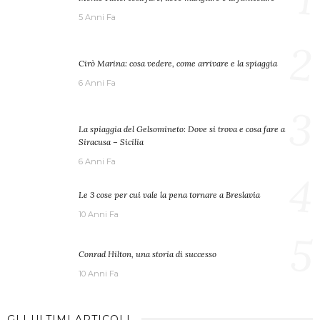
5 Anni Fa
2
Cirò Marina: cosa vedere, come arrivare e la spiaggia
6 Anni Fa
3
La spiaggia del Gelsomineto: Dove si trova e cosa fare a
Siracusa – Sicilia
6 Anni Fa
4
Le 3 cose per cui vale la pena tornare a Breslavia
10 Anni Fa
5
Conrad Hilton, una storia di successo
10 Anni Fa
GLI ULTIMI ARTICOLI