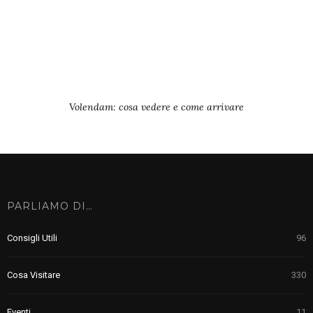
Volendam: cosa vedere e come arrivare
PARLIAMO DI…
Consigli Utili
96
Cosa Visitare
330
Eventi
11