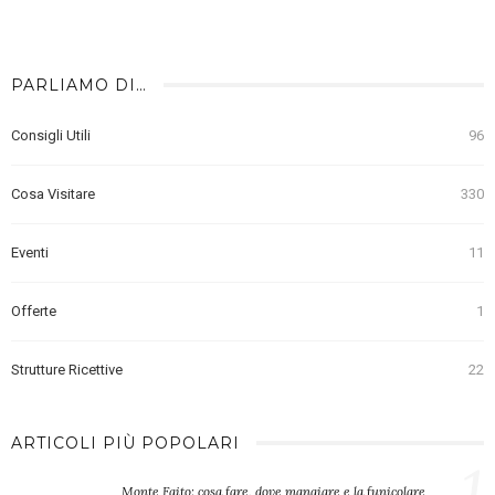
PARLIAMO DI…
Consigli Utili
96
Cosa Visitare
330
Eventi
11
Offerte
1
Strutture Ricettive
22
ARTICOLI PIÙ POPOLARI
1
Monte Faito: cosa fare, dove mangiare e la funicolare