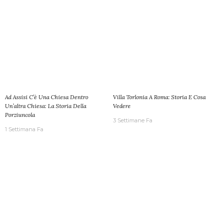
Ad Assisi C’è Una Chiesa Dentro
Villa Torlonia A Roma: Storia E Cosa
Un’altra Chiesa: La Storia Della
Vedere
Porziuncola
3 Settimane Fa
1 Settimana Fa