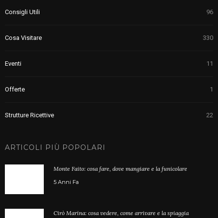
Consigli Utili
96
Cosa Visitare
330
Eventi
11
Offerte
1
Strutture Ricettive
22
ARTICOLI PIÙ POPOLARI
Monte Faito: cosa fare, dove mangiare e la funicolare
5 Anni Fa
Cirò Marina: cosa vedere, come arrivare e la spiaggia