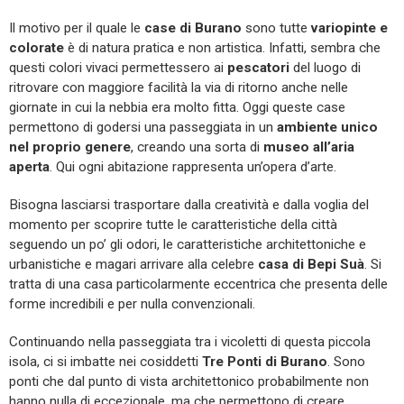
Il motivo per il quale le
case di Burano
sono tutte
variopinte e
colorate
è di natura pratica e non artistica. Infatti, sembra che
questi colori vivaci permettessero ai
pescatori
del luogo di
ritrovare con maggiore facilità la via di ritorno anche nelle
giornate in cui la nebbia era molto fitta. Oggi queste case
permettono di godersi una passeggiata in un
ambiente unico
nel proprio genere
, creando una sorta di
museo all’aria
aperta
. Qui ogni abitazione rappresenta un’opera d’arte.
Bisogna lasciarsi trasportare dalla creatività e dalla voglia del
momento per scoprire tutte le caratteristiche della città
seguendo un po’ gli odori, le caratteristiche architettoniche e
urbanistiche e magari arrivare alla celebre
casa di Bepi Suà
. Si
tratta di una casa particolarmente eccentrica che presenta delle
forme incredibili e per nulla convenzionali.
Continuando nella passeggiata tra i vicoletti di questa piccola
isola, ci si imbatte nei cosiddetti
Tre Ponti di
Burano
. Sono
ponti che dal punto di vista architettonico probabilmente non
hanno nulla di eccezionale, ma che permettono di creare