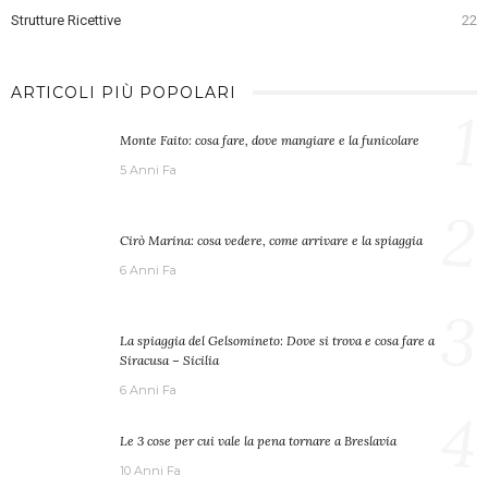
Strutture Ricettive
22
ARTICOLI PIÙ POPOLARI
1
Monte Faito: cosa fare, dove mangiare e la funicolare
5 Anni Fa
2
Cirò Marina: cosa vedere, come arrivare e la spiaggia
6 Anni Fa
3
La spiaggia del Gelsomineto: Dove si trova e cosa fare a
Siracusa – Sicilia
6 Anni Fa
4
Le 3 cose per cui vale la pena tornare a Breslavia
10 Anni Fa