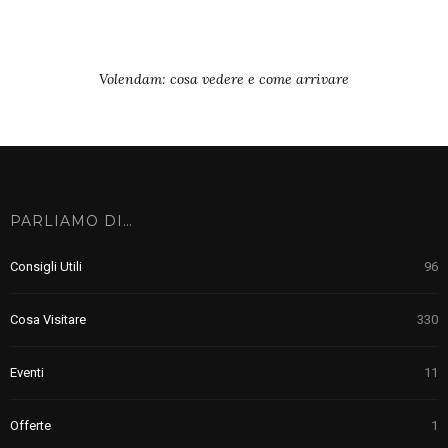
Volendam: cosa vedere e come arrivare
PARLIAMO DI…
Consigli Utili
96
Cosa Visitare
330
Eventi
11
Offerte
1