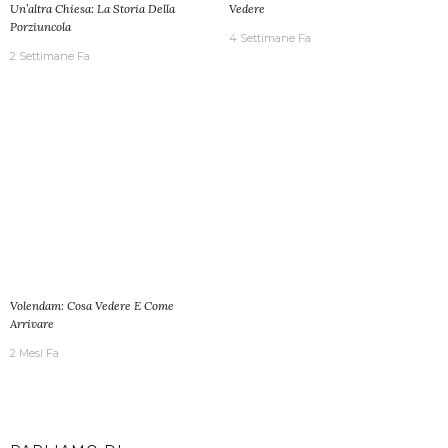
Un’altra Chiesa: La Storia Della
Vedere
Porziuncola
4 Settimane Fa
2 Settimane Fa
Volendam: Cosa Vedere E Come
Arrivare
2 Mesi Fa