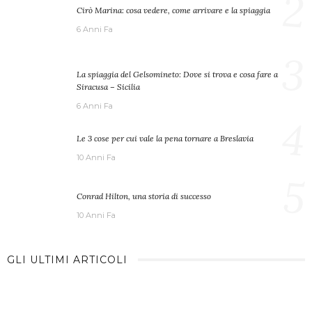
2
Cirò Marina: cosa vedere, come arrivare e la spiaggia
6 Anni Fa
3
La spiaggia del Gelsomineto: Dove si trova e cosa fare a
Siracusa – Sicilia
6 Anni Fa
4
Le 3 cose per cui vale la pena tornare a Breslavia
10 Anni Fa
5
Conrad Hilton, una storia di successo
10 Anni Fa
GLI ULTIMI ARTICOLI