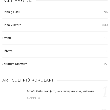
PARLIAMO DI…
Consigli Utili
96
Cosa Visitare
330
Eventi
11
Offerte
1
Strutture Ricettive
22
ARTICOLI PIÙ POPOLARI
1
Monte Faito: cosa fare, dove mangiare e la funicolare
5 Anni Fa